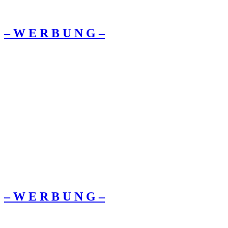
– W Ε R Β U Ν G –
– W Ε R Β U Ν G –