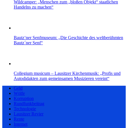
Wildcamper: „Menschen zum „bloßen Objekt“ staatlichen
Handelns zu machen“
Bautz‘ner Senfmuseum: „Die Geschichte des weltberühmten
Bautz´ner Senf“
Collegium musicum – Lausitzer Kirchenmusik: „Profis und
Autodidakten zum gemeinsamen Musizieren vereint“
Geld
Wölfe
Korruption
Rundfunkbeitrag
Technologie
Lausitzer Revier
Rente
Internet