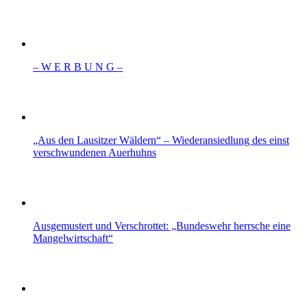
– W Ε R Β U Ν G –
„Aus den Lausitzer Wäldern“ – Wiederansiedlung des einst
verschwundenen Auerhuhns
Ausgemustert und Verschrottet: „Bundeswehr herrsche eine
Mangelwirtschaft“