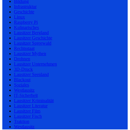
Bildung
Infrastruktur
Geschichte
Linux
Raspberry Pi
Kulinarisches
Lausitzer Bergland
Lausitzer Geschichte
Lausitzer Spreewald
Rechtsstaat
Lausitzer Mythen
Drohnen
Lausitzer Unternehmen
3D-Druck
Lausitzer Seenland
Blackout
Soziales
Westlausitz
IT-Sicherheit
Lausitzer Kriminalität
Lausitzer Literatur
Lausitzer Film
Lausitzer Fisch
Traktion
Westlausitz