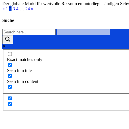
Der globale Markt für wertvolle Ressourcen unterliegt ständigen Sch
«
1
2
3
4
…
24
»
Suche
Exact matches only
Search in title
Search in content