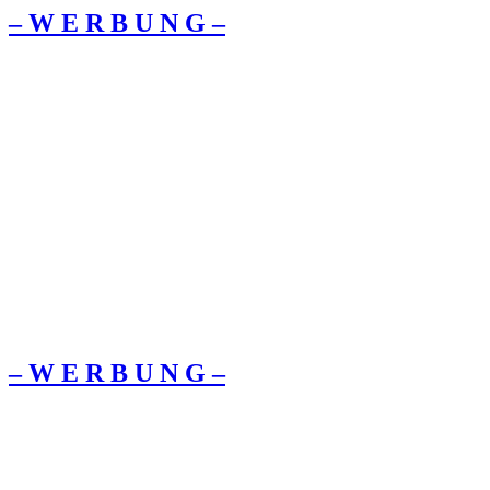
– W Ε R Β U Ν G –
– W Ε R Β U Ν G –