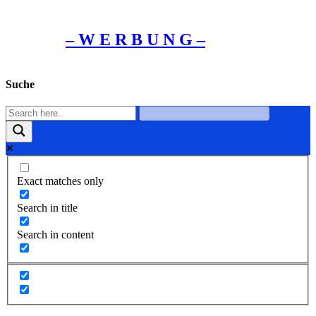
– W Ε R Β U Ν G –
Suche
Exact matches only
Search in title
Search in content