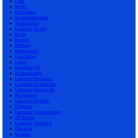
Geld
Wölfe
Korruption
Rundfunkbeitrag
Technologie
Lausitzer Revier
Rente
Internet
Bildung
Infrastruktur
Geschichte
Linux
Raspberry Pi
Kulinarisches
Lausitzer Bergland
Lausitzer Geschichte
Lausitzer Spreewald
Rechtsstaat
Lausitzer Mythen
Drohnen
Lausitzer Unternehmen
3D-Druck
Lausitzer Seenland
Blackout
Soziales