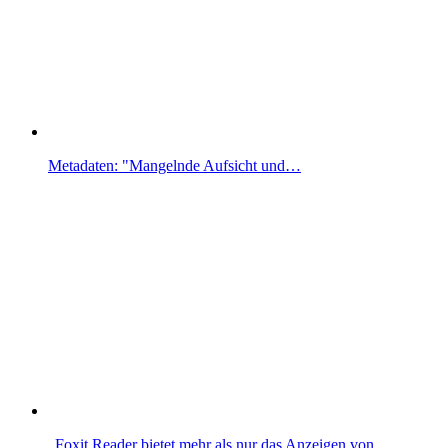
Metadaten: "Mangelnde Aufsicht und…
„Foxit Reader bietet mehr als nur das Anzeigen von…