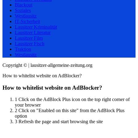
Blackout
Soziales
Westlausitz
IT-Sicherheit
Lausitzer Kriminalität
Lausitzer Literatur
Lausitzer Film
Lausitzer Fisch
Traktion
Westlausitz
Copyright © | lausitzer-allgemeine-zeitung.org
How to whitelist website on AdBlocker?
How to whitelist website on AdBlocker?
1
Click on the AdBlock Plus icon on the top right corner of
your browser
2
Click on "Enabled on this site" from the AdBlock Plus
option
3
Refresh the page and start browsing the site
Scroll
Up