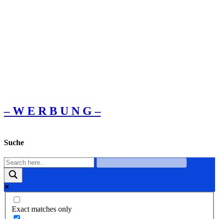
– W Ε R Β U Ν G –
Suche
Exact matches only