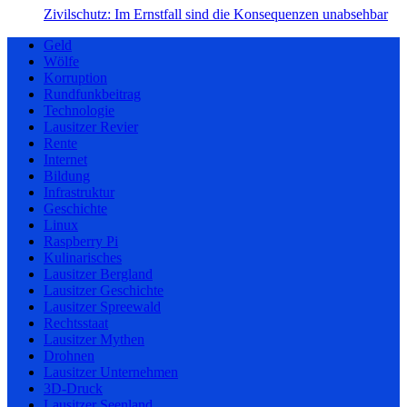
Zivilschutz: Im Ernstfall sind die Konsequenzen unabsehbar
Geld
Wölfe
Korruption
Rundfunkbeitrag
Technologie
Lausitzer Revier
Rente
Internet
Bildung
Infrastruktur
Geschichte
Linux
Raspberry Pi
Kulinarisches
Lausitzer Bergland
Lausitzer Geschichte
Lausitzer Spreewald
Rechtsstaat
Lausitzer Mythen
Drohnen
Lausitzer Unternehmen
3D-Druck
Lausitzer Seenland