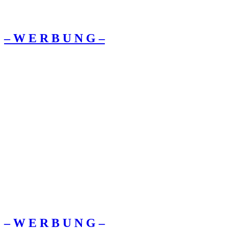
– W Ε R Β U Ν G –
– W Ε R Β U Ν G –