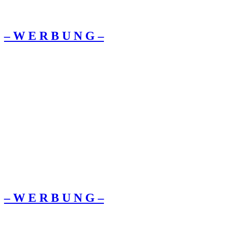
– W Ε R Β U Ν G –
– W Ε R Β U Ν G –