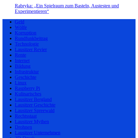
Rabryka: „Ein Spielraum zum Basteln, Austesten und
Experimentieren“
Geld
Wölfe
Korruption
Rundfunkbeitrag
Technologie
Lausitzer Revier
Rente
Internet
Bildung
Infrastruktur
Geschichte
Linux
Raspberry Pi
Kulinarisches
Lausitzer Bergland
Lausitzer Geschichte
Lausitzer Spreewald
Rechtsstaat
Lausitzer Mythen
Drohnen
Lausitzer Unternehmen