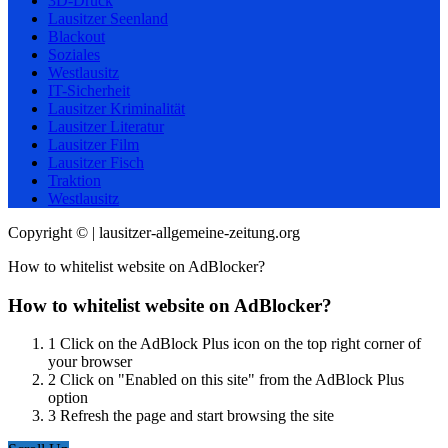
3D-Druck
Lausitzer Seenland
Blackout
Soziales
Westlausitz
IT-Sicherheit
Lausitzer Kriminalität
Lausitzer Literatur
Lausitzer Film
Lausitzer Fisch
Traktion
Westlausitz
Copyright © | lausitzer-allgemeine-zeitung.org
How to whitelist website on AdBlocker?
How to whitelist website on AdBlocker?
1
Click on the AdBlock Plus icon on the top right corner of
your browser
2
Click on "Enabled on this site" from the AdBlock Plus
option
3
Refresh the page and start browsing the site