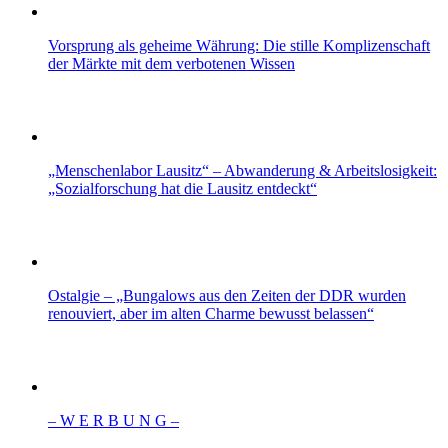
Vorsprung als geheime Währung: Die stille Komplizenschaft
der Märkte mit dem verbotenen Wissen
„Menschenlabor Lausitz“ – Abwanderung & Arbeitslosigkeit:
„Sozialforschung hat die Lausitz entdeckt“
Ostalgie – „Bungalows aus den Zeiten der DDR wurden
renouviert, aber im alten Charme bewusst belassen“
– W Ε R Β U Ν G –