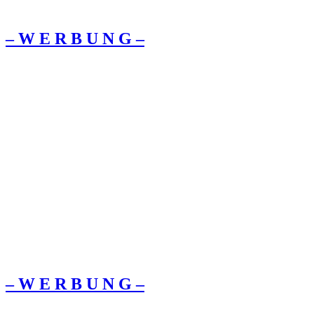
– W Ε R Β U Ν G –
– W Ε R Β U Ν G –