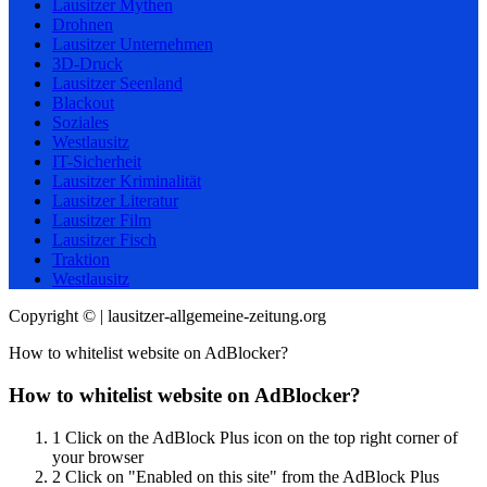
Lausitzer Mythen
Drohnen
Lausitzer Unternehmen
3D-Druck
Lausitzer Seenland
Blackout
Soziales
Westlausitz
IT-Sicherheit
Lausitzer Kriminalität
Lausitzer Literatur
Lausitzer Film
Lausitzer Fisch
Traktion
Westlausitz
Copyright © | lausitzer-allgemeine-zeitung.org
How to whitelist website on AdBlocker?
How to whitelist website on AdBlocker?
1
Click on the AdBlock Plus icon on the top right corner of
your browser
2
Click on "Enabled on this site" from the AdBlock Plus