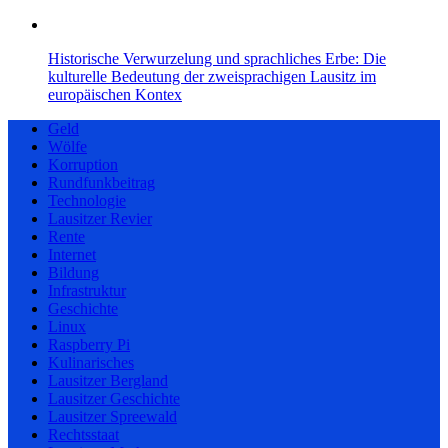
Historische Verwurzelung und sprachliches Erbe: Die
kulturelle Bedeutung der zweisprachigen Lausitz im
europäischen Kontex
Geld
Wölfe
Korruption
Rundfunkbeitrag
Technologie
Lausitzer Revier
Rente
Internet
Bildung
Infrastruktur
Geschichte
Linux
Raspberry Pi
Kulinarisches
Lausitzer Bergland
Lausitzer Geschichte
Lausitzer Spreewald
Rechtsstaat