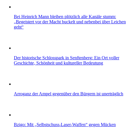
Bei Heinrich Mann bleiben plötzlich alle Kanäle stumm:
„Begeistert vor der Macht buckelt und nebenbei über Leichen
geht“
Der historische Schlosspark in Senftenberg: Ein Ort voller
Geschichte, Schönheit und kultureller Bedeutung
Arroganz der Ampel gegenüber den Bürgern ist unerträglich
Bzigo: Mit „Selbstschuss-Laser-Waffen“ gegen Mücken