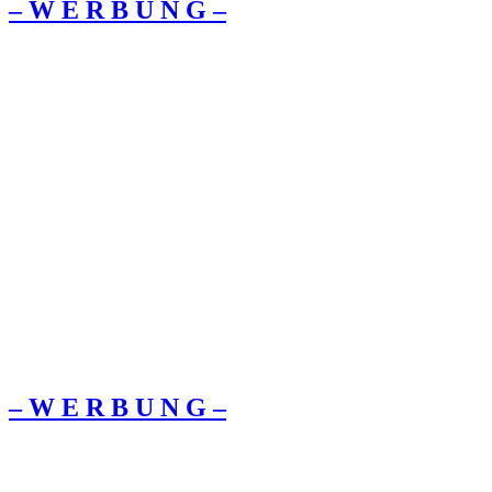
– W Ε R Β U Ν G –
– W Ε R Β U Ν G –