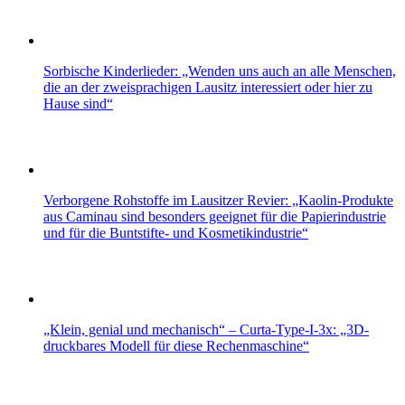
Sorbische Kinderlieder: „Wenden uns auch an alle Menschen,
die an der zweisprachigen Lausitz interessiert oder hier zu
Hause sind“
Verborgene Rohstoffe im Lausitzer Revier: „Kaolin-Produkte
aus Caminau sind besonders geeignet für die Papierindustrie
und für die Buntstifte- und Kosmetikindustrie“
„Klein, genial und mechanisch“ – Curta-Type-I-3x: „3D-
druckbares Modell für diese Rechenmaschine“