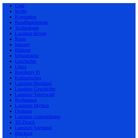
Geld
Wölfe
Korruption
Rundfunkbeitrag
Technologie
Lausitzer Revier
Rente
Internet
Bildung
Infrastruktur
Geschichte
Linux
Raspberry Pi
Kulinarisches
Lausitzer Bergland
Lausitzer Geschichte
Lausitzer Spreewald
Rechtsstaat
Lausitzer Mythen
Drohnen
Lausitzer Unternehmen
3D-Druck
Lausitzer Seenland
Blackout