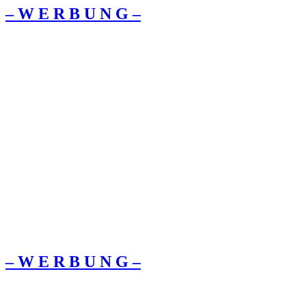
– W Ε R Β U Ν G –
– W Ε R Β U Ν G –