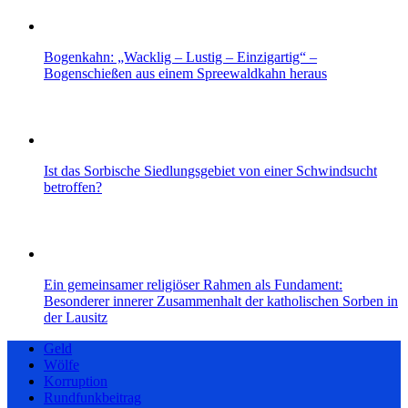
Bogenkahn: „Wacklig – Lustig – Einzigartig“ –
Bogenschießen aus einem Spreewaldkahn heraus
Ist das Sorbische Siedlungsgebiet von einer Schwindsucht
betroffen?
Ein gemeinsamer religiöser Rahmen als Fundament:
Besonderer innerer Zusammenhalt der katholischen Sorben in
der Lausitz
Geld
Wölfe
Korruption
Rundfunkbeitrag