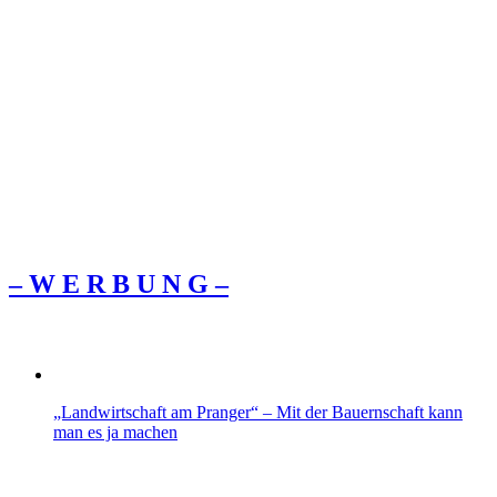
– W Ε R Β U Ν G –
„Landwirtschaft am Pranger“ – Mit der Bauernschaft kann
man es ja machen