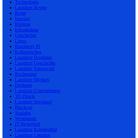
Technologie
Lausitzer Revier
Rente
Internet
Bildung
Infrastruktur
Geschichte
Linux
Raspberry Pi
Kulinarisches
Lausitzer Bergland
Lausitzer Geschichte
Lausitzer Spreewald
Rechtsstaat
Lausitzer Mythen
Drohnen
Lausitzer Unternehmen
3D-Druck
Lausitzer Seenland
Blackout
Soziales
Westlausitz
IT-Sicherheit
Lausitzer Kriminalität
Lausitzer Literatur