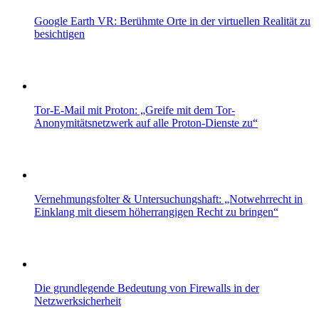
Google Earth VR: Berühmte Orte in der virtuellen Realität zu
besichtigen
Tor-E-Mail mit Proton: „Greife mit dem Tor-
Anonymitätsnetzwerk auf alle Proton-Dienste zu“
Vernehmungsfolter & Untersuchungshaft: „Notwehrrecht in
Einklang mit diesem höherrangigen Recht zu bringen“
Die grundlegende Bedeutung von Firewalls in der
Netzwerksicherheit