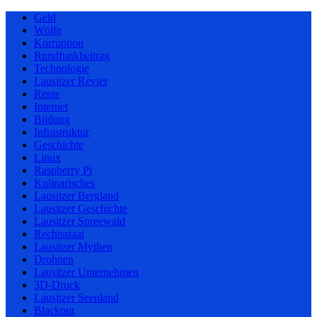
Geld
Wölfe
Korruption
Rundfunkbeitrag
Technologie
Lausitzer Revier
Rente
Internet
Bildung
Infrastruktur
Geschichte
Linux
Raspberry Pi
Kulinarisches
Lausitzer Bergland
Lausitzer Geschichte
Lausitzer Spreewald
Rechtsstaat
Lausitzer Mythen
Drohnen
Lausitzer Unternehmen
3D-Druck
Lausitzer Seenland
Blackout