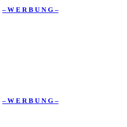
– W Ε R Β U Ν G –
– W Ε R Β U Ν G –