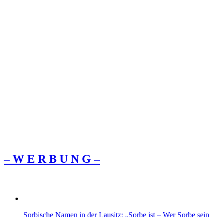
– W Ε R Β U Ν G –
Sorbische Namen in der Lausitz: „Sorbe ist – Wer Sorbe sein