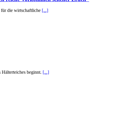
für die wirtschaftliche
[...]
Hälterteiches beginnt.
[...]