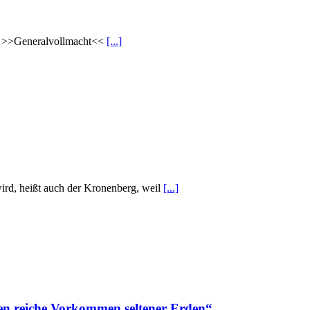
lte >>Generalvollmacht<<
[...]
ird, heißt auch der Kronenberg, weil
[...]
ten reiche Vorkommen seltener Erden“