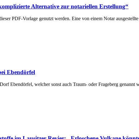
mplizierte Alternative zur notariellen Erstellung“
t dieser PDF-Vorlage genutzt werden. Eine von einem Notar ausgestel
ei Ebendörfel
Dorf Ebendörfel, welcher sonst auch Traum- oder Frageberg genannt w
toffe im Lausitzer Revier: „Erloschene Vulkane könn