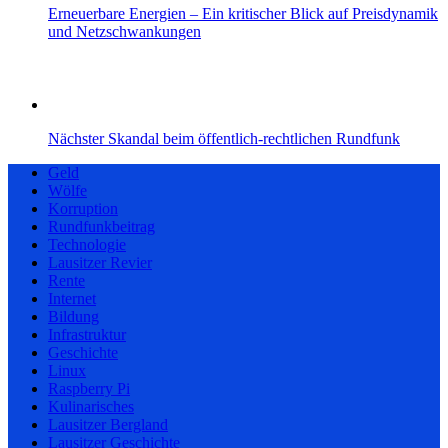
Erneuerbare Energien – Ein kritischer Blick auf Preisdynamik
und Netzschwankungen
Nächster Skandal beim öffentlich-rechtlichen Rundfunk
Geld
Wölfe
Korruption
Rundfunkbeitrag
Technologie
Lausitzer Revier
Rente
Internet
Bildung
Infrastruktur
Geschichte
Linux
Raspberry Pi
Kulinarisches
Lausitzer Bergland
Lausitzer Geschichte