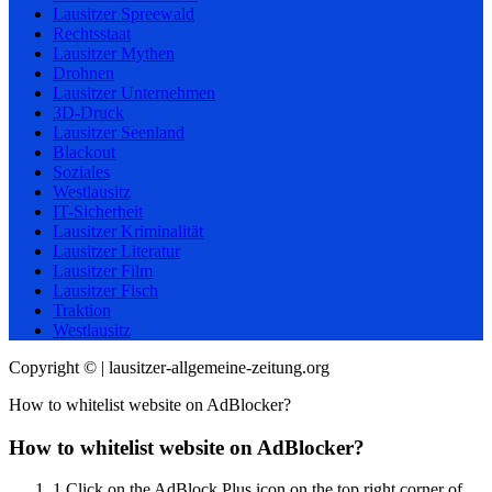
Lausitzer Spreewald
Rechtsstaat
Lausitzer Mythen
Drohnen
Lausitzer Unternehmen
3D-Druck
Lausitzer Seenland
Blackout
Soziales
Westlausitz
IT-Sicherheit
Lausitzer Kriminalität
Lausitzer Literatur
Lausitzer Film
Lausitzer Fisch
Traktion
Westlausitz
Copyright © | lausitzer-allgemeine-zeitung.org
How to whitelist website on AdBlocker?
How to whitelist website on AdBlocker?
1
Click on the AdBlock Plus icon on the top right corner of