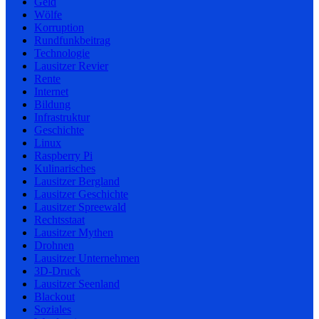
Geld
Wölfe
Korruption
Rundfunkbeitrag
Technologie
Lausitzer Revier
Rente
Internet
Bildung
Infrastruktur
Geschichte
Linux
Raspberry Pi
Kulinarisches
Lausitzer Bergland
Lausitzer Geschichte
Lausitzer Spreewald
Rechtsstaat
Lausitzer Mythen
Drohnen
Lausitzer Unternehmen
3D-Druck
Lausitzer Seenland
Blackout
Soziales