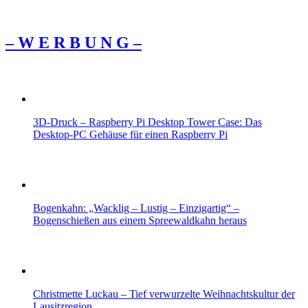
– W Ε R Β U Ν G –
3D-Druck – Raspberry Pi Desktop Tower Case: Das
Desktop-PC Gehäuse für einen Raspberry Pi
Bogenkahn: „Wacklig – Lustig – Einzigartig“ –
Bogenschießen aus einem Spreewaldkahn heraus
Christmette Luckau – Tief verwurzelte Weihnachtskultur der
Lausitzregion