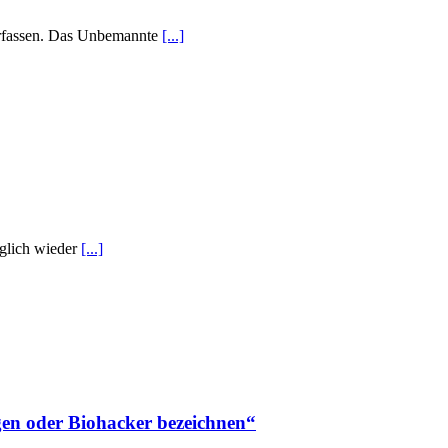
erfassen. Das Unbemannte
[...]
äglich wieder
[...]
ogen oder Biohacker bezeichnen“