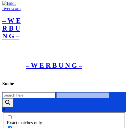
– W Ε
R Β U
Ν G –
– W Ε R Β U Ν G –
Suche
Exact matches only