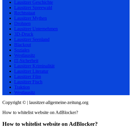
Lausitzer Geschichte
Lausitzer Spreewald
Rechtsstaat
Lausitzer Mythen
Drohnen
Lausitzer Unternehmen
3D-Druck
Lausitzer Seenland
Blackout
Soziales
Westlausitz
IT-Sicherheit
Lausitzer Kriminalität
Lausitzer Literatur
Lausitzer Film
Lausitzer Fisch
Traktion
Westlausitz
Copyright © | lausitzer-allgemeine-zeitung.org
How to whitelist website on AdBlocker?
How to whitelist website on AdBlocker?