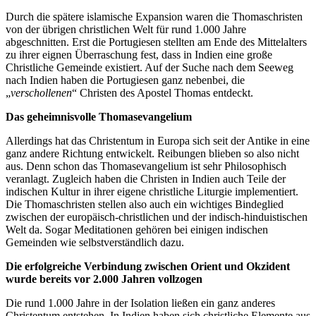
Durch die spätere islamische Expansion waren die Thomaschristen
von der übrigen christlichen Welt für rund 1.000 Jahre
abgeschnitten. Erst die Portugiesen stellten am Ende des Mittelalters
zu ihrer eignen Überraschung fest, dass in Indien eine große
Christliche Gemeinde existiert. Auf der Suche nach dem Seeweg
nach Indien haben die Portugiesen ganz nebenbei, die
„
verschollenen
“ Christen des Apostel Thomas entdeckt.
Das geheimnisvolle Thomasevangelium
Allerdings hat das Christentum in Europa sich seit der Antike in eine
ganz andere Richtung entwickelt. Reibungen blieben so also nicht
aus. Denn schon das Thomasevangelium ist sehr Philosophisch
veranlagt. Zugleich haben die Christen in Indien auch Teile der
indischen Kultur in ihrer eigene christliche Liturgie implementiert.
Die Thomaschristen stellen also auch ein wichtiges Bindeglied
zwischen der europäisch-christlichen und der indisch-hinduistischen
Welt da. Sogar Meditationen gehören bei einigen indischen
Gemeinden wie selbstverständlich dazu.
Die erfolgreiche Verbindung zwischen Orient und Okzident
wurde bereits vor 2.000 Jahren vollzogen
Die rund 1.000 Jahre in der Isolation ließen ein ganz anderes
Christentum entstehen. In Indien haben sich christliche Elemente aus