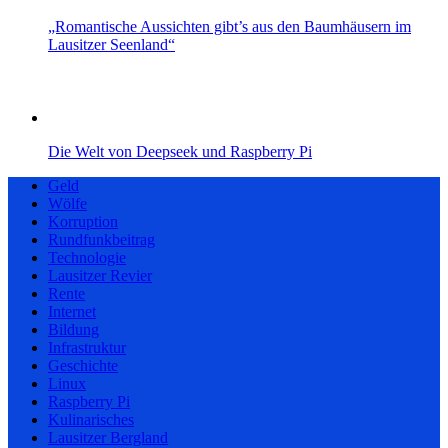
„Romantische Aussichten gibt’s aus den Baumhäusern im
Lausitzer Seenland“
Die Welt von Deepseek und Raspberry Pi
Geld
Wölfe
Korruption
Rundfunkbeitrag
Technologie
Lausitzer Revier
Rente
Internet
Bildung
Infrastruktur
Geschichte
Linux
Raspberry Pi
Kulinarisches
Lausitzer Bergland