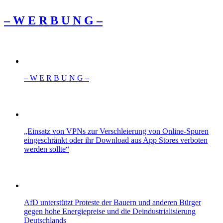
– W Ε R Β U Ν G –
– W Ε R Β U Ν G –
„Einsatz von VPNs zur Verschleierung von Online-Spuren
eingeschränkt oder ihr Download aus App Stores verboten
werden sollte“
AfD unterstützt Proteste der Bauern und anderen Bürger
gegen hohe Energiepreise und die Deindustrialisierung
Deutschlands