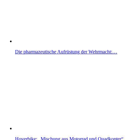
Die pharmazeutische Aufrüstung der Wehrmacht:…
Hoverbike: „Mischung aus Motorrad und Quadkopter“