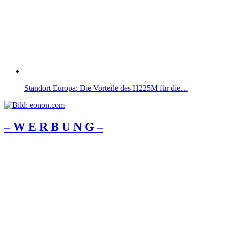
Standort Europa: Die Vorteile des H225M für die…
– W Ε R Β U Ν G –