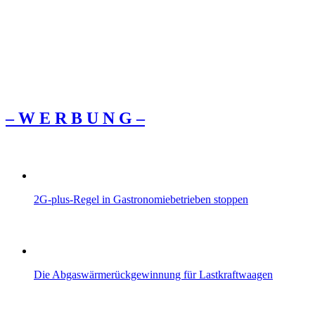
– W Ε R Β U Ν G –
2G-plus-Regel in Gastronomiebetrieben stoppen
Die Abgaswärmerückgewinnung für Lastkraftwaagen