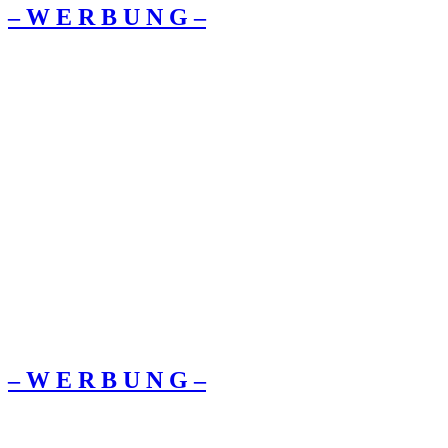
– W Ε R Β U Ν G –
– W Ε R Β U Ν G –