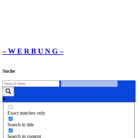
– W Ε R Β U Ν G –
Suche
Exact matches only
Search in title
Search in content