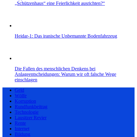
„Schützenhaus“ eine Feierlichkeit ausrichten?“
Heidar-1: Das iranische Unbemannte Bodenfahrzeug
Die Fallen des menschlichen Denkens bei
Anlageentscheidungen: Warum wir oft falsche Wege
einschlagen
Geld
Wölfe
Korruption
Rundfunkbeitrag
Technologie
Lausitzer Revier
Rente
Internet
Bildung