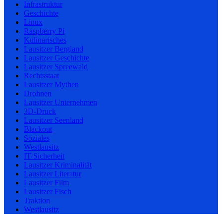
Infrastruktur
Geschichte
Linux
Raspberry Pi
Kulinarisches
Lausitzer Bergland
Lausitzer Geschichte
Lausitzer Spreewald
Rechtsstaat
Lausitzer Mythen
Drohnen
Lausitzer Unternehmen
3D-Druck
Lausitzer Seenland
Blackout
Soziales
Westlausitz
IT-Sicherheit
Lausitzer Kriminalität
Lausitzer Literatur
Lausitzer Film
Lausitzer Fisch
Traktion
Westlausitz