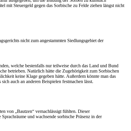
dafür ausgegeben, um die Bildung der Sorben zu künstlich
tel mit Steuergeld gegen das Sorbische zu Felde ziehen längst nicht
ngsgerichts nicht zum angestammten Siedlungsgebiet der
nden, welche bestenfalls nur teilweise durch das Land und Bund
sche betrieben. Natürlich hätte die Zugehörigkeit zum Sorbischen
inlichkeit keine Klage gegeben hätte. Außerdem könnte man das
sich auch an anderen Beispielen festmachen lässt.
ten von „Bautzen“ vernachlässigt fühlten. Dieser
sche Sprachräume und wachsende sorbische Präsenz in der