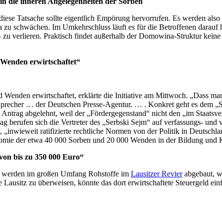
in die inneren Angelegenheiten der Sorben
diese Tatsache sollte eigentlich Empörung hervorrufen. Es werden also
zu schwächen. Im Umkehrschluss läuft es für die Betroffenen darauf 
 zu verlieren. Praktisch findet außerhalb der Domowina-Struktur keine
 Wenden erwirtschaftet“
d Wenden erwirtschaftet, erklärte die Initiative am Mittwoch. „Dass 
-Sprecher … der Deutschen Presse-Agentur. … . Konkret geht es dem „
 Antrag abgelehnt, weil der „Fördergegenstand“ nicht den „im Staatsvert
rag berufen sich die Vertreter des „Serbski Sejm“ auf verfassungs- un
 „inwieweit ratifizierte rechtliche Normen von der Politik in Deutschla
onomie der etwa 40 000 Sorben und 20 000 Wenden in der Bildung und K
von bis zu 350 000 Euro“
m werden im großen Umfang Rohstoffe im
Lausitzer Revier
abgebaut, wa
e Lausitz zu überweisen, könnte das dort erwirtschaftete Steuergeld ein