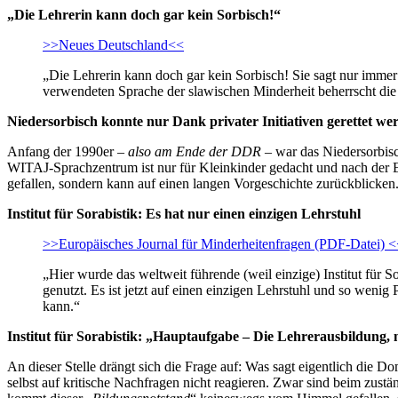
„Die Lehrerin kann doch gar kein Sorbisch!“
>>Neues Deutschland<<
„Die Lehrerin kann doch gar kein Sorbisch! Sie sagt nur immer
verwendeten Sprache der slawischen Minderheit beherrscht die L
Niedersorbisch konnte nur Dank privater Initiativen gerettet we
Anfang der 1990er –
also am Ende der DDR
– war das Niedersorbis
WITAJ-Sprachzentrum ist nur für Kleinkinder gedacht und nach der Ei
gefallen, sondern kann auf einen langen Vorgeschichte zurückblicken
Institut für Sorabistik: Es hat nur einen einzigen Lehrstuhl
>>Europäisches Journal für Minderheitenfragen (PDF-Datei) 
„Hier wurde das weltweit führende (weil einzige) Institut für S
genutzt. Es ist jetzt auf einen einzigen Lehrstuhl und so weni
kann.“
Institut für Sorabistik: „Hauptaufgabe – Die Lehrerausbildun
An dieser Stelle drängt sich die Frage auf: Was sagt eigentlich die 
selbst auf kritische Nachfragen nicht reagieren. Zwar sind beim zustä