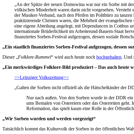
„An der Spitze der neuen Domowina war nur ein Sorbe mit de
völkischen Minderheit waren darin nicht vorgesehen. Versteht si
der Musiker-Verband, nach den Pfeifen im Politbüro zu tanzen 
praktizierende Christen waren, die Mehrheit der evangelischen un
eine eigene Abteilung angelegt, mit Dependancen in Cottbus u
internationale Brüderlichkeit im Arbeiterund-Bauern-Staat her
finanziertes Sorben-Festival aufgezogen, dessen soziale Botscha
„Ein staatlich finanziertes Sorben-Festival aufgezogen, dessen so
Dieser „
Folklore-Rummel
“ wird auch heute noch
hochgehalten
. Und 
„Ein merkwürdiges Folklore-Bild produziert – Das auch heute 
>>Leipziger Volkszeitung<<
„Galten die Sorben nicht offiziell als die Hätschelkinder der 
Nur nach außen. Von den Sorben wurde in der DDR ein m
ums Bemalen von Ostereiern oder das Osterreiten geht. Im
Reformation, das spielt kaum eine Rolle in der Öffentlich
„Wir Sorben wurden und werden vorgezeigt“
Tatsächlich kommt das Kulturvolk der Sorben in der öffentlichen Wa