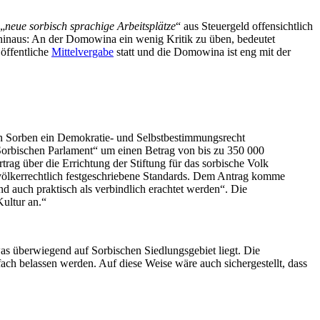
 „
neue sorbisch sprachige Arbeitsplätze
“ aus Steuergeld offensichtlich
hinaus: An der Domowina ein wenig Kritik zu üben, bedeutet
 öffentliche
Mittelvergabe
statt und die Domowina ist eng mit der
man Sorben ein Demokratie- und Selbstbestimmungsrecht
Sorbischen Parlament“ um einen Betrag von bis zu 350 000
rag über die Errichtung der Stiftung für das sorbische Volk
d völkerrechtlich festgeschriebene Standards. Dem Antrag komme
nd auch praktisch als verbindlich erachtet werden“. Die
ultur an.“
s überwiegend auf Sorbischen Siedlungsgebiet liegt. Die
fach belassen werden. Auf diese Weise wäre auch sichergestellt, dass