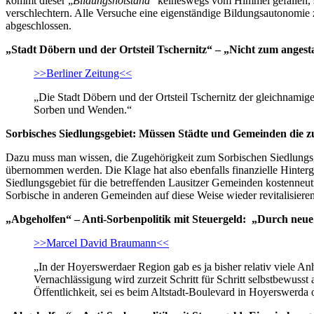
kommt dieser „
Bildungsnotstand
“ keineswegs vom Himmel gefallen, s
verschlechtern. Alle Versuche eine eigenständige Bildungsautonomie z
abgeschlossen.
„Stadt Döbern und der Ortsteil Tschernitz“ – „Nicht zum ange
>>Berliner Zeitung<<
„Die Stadt Döbern und der Ortsteil Tschernitz der gleichnami
Sorben und Wenden.“
Sorbisches Siedlungsgebiet: Müssen Städte und Gemeinden die zu
Dazu muss man wissen, die Zugehörigkeit zum Sorbischen Siedlungsge
übernommen werden. Die Klage hat also ebenfalls finanzielle Hintergr
Siedlungsgebiet für die betreffenden Lausitzer Gemeinden kostenneu
Sorbische in anderen Gemeinden auf diese Weise wieder revitalisiere
„Abgeholfen“ – Anti-Sorbenpolitik mit Steuergeld: „Durch neue 
>>Marcel David Braumann<<
„In der Hoyerswerdaer Region gab es ja bisher relativ viele An
Vernachlässigung wird zurzeit Schritt für Schritt selbstbewuss
Öffentlichkeit, sei es beim Altstadt-Boulevard in Hoyerswerda 