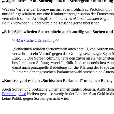
„Abgeholfen“ – Anti-Sorbenpolitik mit Steuergeld: Einmischung 
Was ein Vertreter der Domowina mal eben fröhlich zu Protokoll gibt, 
nur dafür geschaffen, um eine Konkurrenzorganisation der Domowina 
vermutlich seinem Arbeitsplatz –
in einer strukturschwachen Region
–
Politik verwoben. Dabei wird eine Tatsache gerne übersehen.
„Schließlich würden Steuermitteln auch anteilig von Sorben und
>>Märkische Oderzeitung<<
„Schließlich würden Steuermitteln auch anteilig von Sorben un
verwehrt, ist ein Verstoß gegen das Grundgesetz“, sagte Sejm
Euro. … Die Sorben-Stiftung hatte den zuvor an sie gerichteten
beschriebenen Stiftungszweck“ erfüllt. In dem neuerlichen Ant
damit auch prinzipielle Bedeutung für die Klärung der Frage zu,
Initiatoren der angestrebten Parlamentswahl streben eine Aut
„Konkret geht es dem „Sorbischen Parlament“ um einen Betrag 
Auch Sorben und Sorbische Unternehmen zahlen Steuern. Außerde
Förderabgaben
bleiben genauso wenig in der Lausitz. Statt Geld in di
keine Politik gegen Sorben gemacht wird.