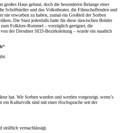
n großes Haus gebaut, doch die besonderen Belange einer
ie Schriftsteller und das Volkstheater, die Filmschaffenden und
er nie erworben zu haben, zumal ein Großteil der Sorben
liken. Die Stasi jedenfalls hatte für diese slawischen Brüder
m zum Folklore-Rummel – vorzüglich geeignet, die
 von der Dresdner SED-Bezirksleitung – wurde ein staatlich
ls“
übt.
ktur hat. Wir Sorben wurden und werden vorgezeigt, wenn’s
r ein Kulturvolk sind mit einer Hochsprache seit der
träflich vernachlässigt.