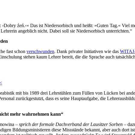
: ›Dobry źeń.‹« Das ist Niedersorbisch und heißt: »Guten Tag.« Viel me
ehrerin angeblich nicht. Dabei soll sie Niedersorbisch unterrichten.“
rden
che fast schon
verschwunden
. Dank privater Initiativen wie das
WITAJ-
nschulung stehen kaum Lehrer bereit, die die Sprache auch tatsächlic
.
<<
orabistik mit bis 1989 drei Lehrstühlen zum Füllen von Lücken bei ande
g Personal zurückgestutzt, dass es seine Hauptaufgabe, die Lehrerausbi
g, nicht mehr wahrnehmen kann“
Domowina –
sprich der formale Dachverband der Lausitzer Sorben
– daz
ndigen Bildungsministieren diese Missstände bekannt, aber auch dort ist