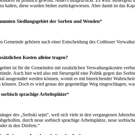
ondern ist politisch gewollt.
Anders ausgedrückt
: Es wird Steuergeld 
u halten, diese wurden bisher zurückgewiesen. Aber damit ist das Kapi
stammten Siedlungsgebiet der Sorben und Wenden“
gen Gemeinde gehören nach einer Entscheidung des Cottbuser Verwaltu
sätzlichen Kosten alleine tragen?
biet ist für die Gemeinden mit zusätzlichen Verwaltungskosten verbu
ünde. Auch hier wird also mit Steuergeld eine Politik gegen das Sorbi
tral ausgestaltet werden können, womit es mit hinreichender Wahrsche
n können. Doch es wird genau der gegenteilige Weg eingeschlagen, was 
sorbisch sprachige Arbeitsplätze“
hänger des „Serbski sejm“, weil sich viele in den vergangenen Jahrzehn
t abgeholfen, durch neue sorbisch sprachige Arbeitsplätze, neue sorbi
oder in den Dörfern.“