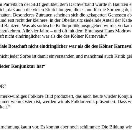
m Parteibuch der SED geduldet; dem Dachverband wurde in Bautzen ei
ch, daß auch die vielen Einrichtungen, die es nun für die Sorben gab, d
hatten. Besonderes Zutrauen scheinen sich die gekaperten Genossen ab
d erst recht der kleinere, in der Oberlausitz siedelnde Anteil der Katho
nd Bautzen. Was als sorbische Kulturpolitik ausgegeben wurde, verka
vorzukehren. Alle vier Jahre – und oft mit dem Ehrengast Hans Modrow
ft nicht eindringlicher war als die des Kölner Karnevals.“
ziale Botschaft nicht eindringlicher war als die des Kölner Karneva
nicht jeder Sorbe ist damit einverstanden und manchmal auch Kritik ge
wieder Konjunktur hat“
DDR?
erkwürdiges Folklore-Bild produziert, das auch heute wieder Konjun
mer wenn Ostern ist, werden wir als Folklorevolk präsentiert. Dass wi
keit.“
hrnehmung kaum vor. Es kommt aber noch schlimmer: Die Bildung wird s