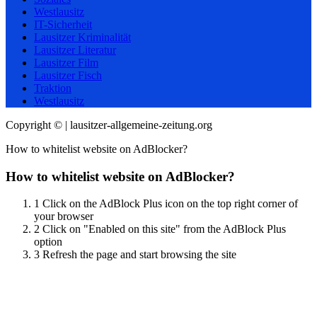
Westlausitz
IT-Sicherheit
Lausitzer Kriminalität
Lausitzer Literatur
Lausitzer Film
Lausitzer Fisch
Traktion
Westlausitz
Copyright © | lausitzer-allgemeine-zeitung.org
How to whitelist website on AdBlocker?
How to whitelist website on AdBlocker?
1
Click on the AdBlock Plus icon on the top right corner of
your browser
2
Click on "Enabled on this site" from the AdBlock Plus
option
3
Refresh the page and start browsing the site
Scroll
Up