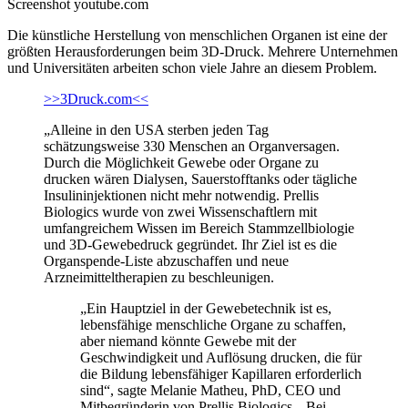
Screenshot youtube.com
Die künstliche Herstellung von menschlichen Organen ist eine der
größten Herausforderungen beim 3D-Druck. Mehrere Unternehmen
und Universitäten arbeiten schon viele Jahre an diesem Problem.
>>3Druck.com<<
„Alleine in den USA sterben jeden Tag
schätzungsweise 330 Menschen an Organversagen.
Durch die Möglichkeit Gewebe oder Organe zu
drucken wären Dialysen, Sauerstofftanks oder tägliche
Insulininjektionen nicht mehr notwendig. Prellis
Biologics wurde von zwei Wissenschaftlern mit
umfangreichem Wissen im Bereich Stammzellbiologie
und 3D-Gewebedruck gegründet. Ihr Ziel ist es die
Organspende-Liste abzuschaffen und neue
Arzneimitteltherapien zu beschleunigen.
„Ein Hauptziel in der Gewebetechnik ist es,
lebensfähige menschliche Organe zu schaffen,
aber niemand könnte Gewebe mit der
Geschwindigkeit und Auflösung drucken, die für
die Bildung lebensfähiger Kapillaren erforderlich
sind“, sagte Melanie Matheu, PhD, CEO und
Mitbegründerin von Prellis Biologics. „Bei