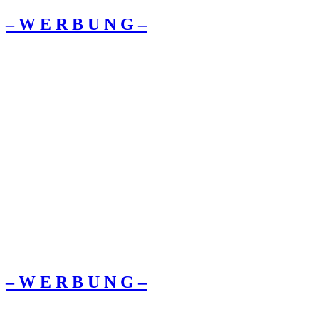
– W Ε R Β U Ν G –
– W Ε R Β U Ν G –