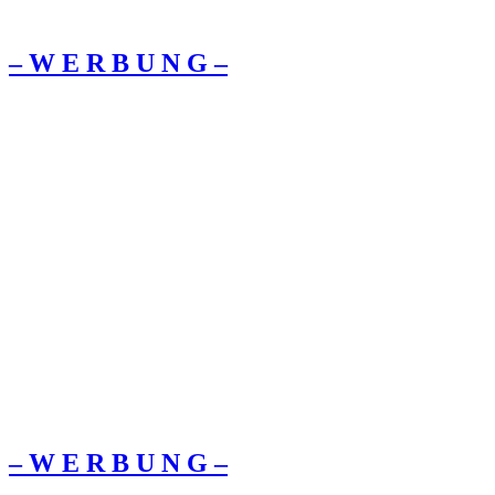
– W Ε R Β U Ν G –
– W Ε R Β U Ν G –