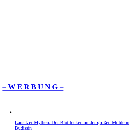
– W Ε R Β U Ν G –
Lausitzer Mythen: Der Blutflecken an der großen Mühle in
Budissin