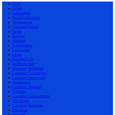
Geld
Wölfe
Korruption
Rundfunkbeitrag
Technologie
Lausitzer Revier
Rente
Internet
Bildung
Infrastruktur
Geschichte
Linux
Raspberry Pi
Kulinarisches
Lausitzer Bergland
Lausitzer Geschichte
Lausitzer Spreewald
Rechtsstaat
Lausitzer Mythen
Drohnen
Lausitzer Unternehmen
3D-Druck
Lausitzer Seenland
Blackout
Soziales