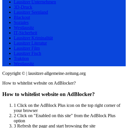
Lausitzer Unternehmen
3D-Druck
Lausitzer Seenland
Blackout
Soziales
Westlausitz
IT-Sicherheit
Lausitzer Kriminalität
Lausitzer Literatur
Lausitzer Film
Lausitzer Fisch
Traktion
Westlausitz
Copyright © | lausitzer-allgemeine-zeitung.org
How to whitelist website on AdBlocker?
How to whitelist website on AdBlocker?
1
Click on the AdBlock Plus icon on the top right corner of
your browser
2
Click on "Enabled on this site" from the AdBlock Plus
option
3
Refresh the page and start browsing the site