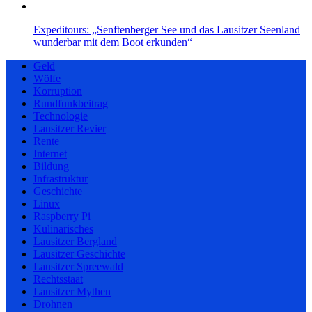
Expeditours: „Senftenberger See und das Lausitzer Seenland
wunderbar mit dem Boot erkunden“
Geld
Wölfe
Korruption
Rundfunkbeitrag
Technologie
Lausitzer Revier
Rente
Internet
Bildung
Infrastruktur
Geschichte
Linux
Raspberry Pi
Kulinarisches
Lausitzer Bergland
Lausitzer Geschichte
Lausitzer Spreewald
Rechtsstaat
Lausitzer Mythen
Drohnen