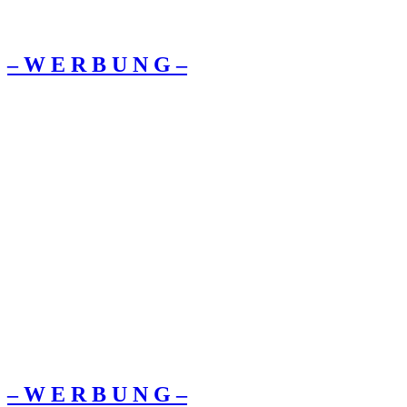
– W Ε R Β U Ν G –
– W Ε R Β U Ν G –