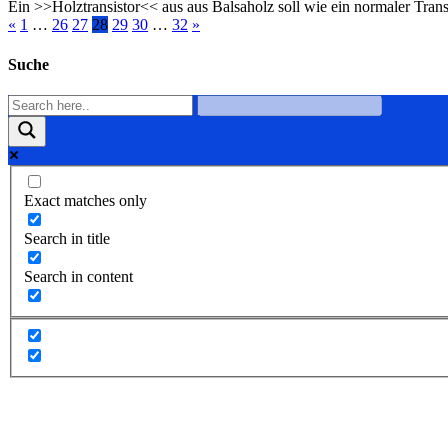
Ein >>Holztransistor<< aus aus Balsaholz soll wie ein normaler Transi
«
1
…
26
27
28
29
30
…
32
»
Suche
Exact matches only
Search in title
Search in content