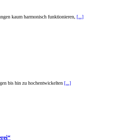
hungen kaum harmonisch funktionieren,
[...]
gen bis hin zu hochentwickelten
[...]
rei“