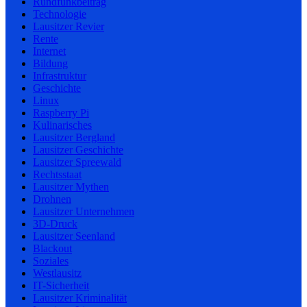
Rundfunkbeitrag
Technologie
Lausitzer Revier
Rente
Internet
Bildung
Infrastruktur
Geschichte
Linux
Raspberry Pi
Kulinarisches
Lausitzer Bergland
Lausitzer Geschichte
Lausitzer Spreewald
Rechtsstaat
Lausitzer Mythen
Drohnen
Lausitzer Unternehmen
3D-Druck
Lausitzer Seenland
Blackout
Soziales
Westlausitz
IT-Sicherheit
Lausitzer Kriminalität