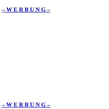
– W Ε R Β U Ν G –
– W Ε R Β U Ν G –