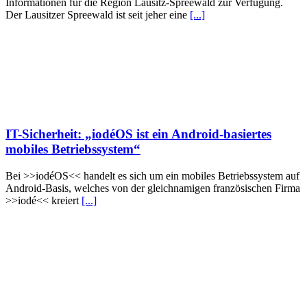
Informationen für die Region Lausitz-Spreewald zur Verfügung.
Der Lausitzer Spreewald ist seit jeher eine
[...]
IT-Sicherheit: „iodéOS ist ein Android-basiertes
mobiles Betriebssystem“
Bei >>iodéOS<< handelt es sich um ein mobiles Betriebssystem auf
Android-Basis, welches von der gleichnamigen französischen Firma
>>iodé<< kreiert
[...]