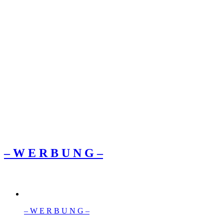
– W Ε R Β U Ν G –
– W Ε R Β U Ν G –