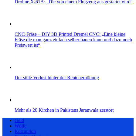
Drohne X-61A: „Die von einem Flugzeug aus gestartet wird“
CNC-Fräse – DIY 3D Printed Dremel CNC: „Eine kleine
Fräse die man ganz einfach selber bauen kann und dazu noch
Preiswert ist“
Der stille Verlust hinter der Rentenerhöhung
Mehr als 20 Kirchen in Pakistans Jaranwala zerstört
Geld
Wölfe
Korruption