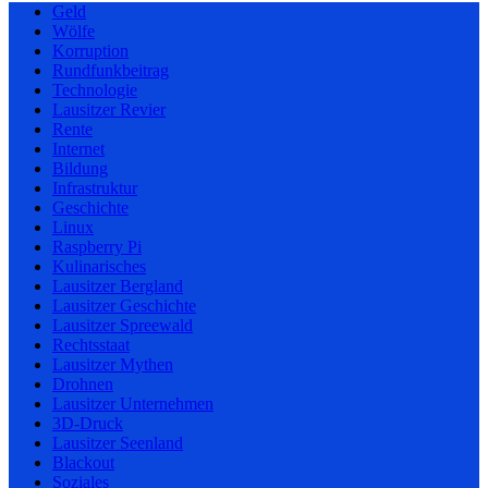
Geld
Wölfe
Korruption
Rundfunkbeitrag
Technologie
Lausitzer Revier
Rente
Internet
Bildung
Infrastruktur
Geschichte
Linux
Raspberry Pi
Kulinarisches
Lausitzer Bergland
Lausitzer Geschichte
Lausitzer Spreewald
Rechtsstaat
Lausitzer Mythen
Drohnen
Lausitzer Unternehmen
3D-Druck
Lausitzer Seenland
Blackout
Soziales