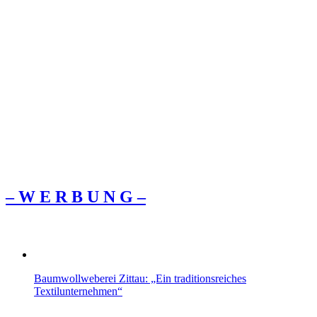
– W Ε R Β U Ν G –
Baumwollweberei Zittau: „Ein traditionsreiches
Textilunternehmen“