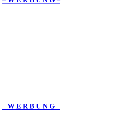
– W Ε R Β U Ν G –
– W Ε R Β U Ν G –