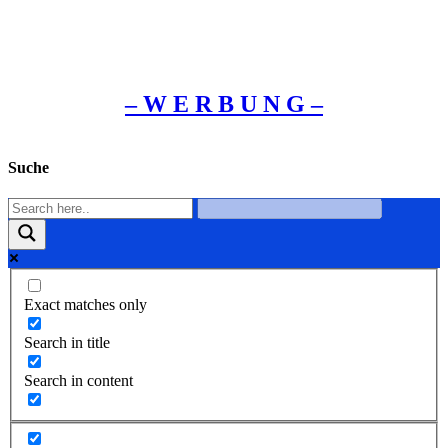
– W Ε R Β U Ν G –
Suche
Exact matches only
Search in title
Search in content