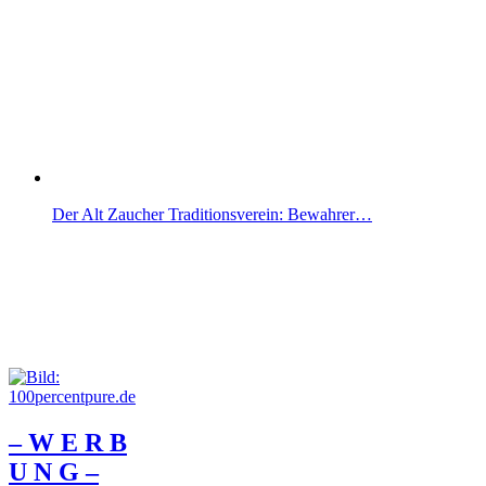
Der Alt Zaucher Traditionsverein: Bewahrer…
– W Ε R Β
U Ν G –