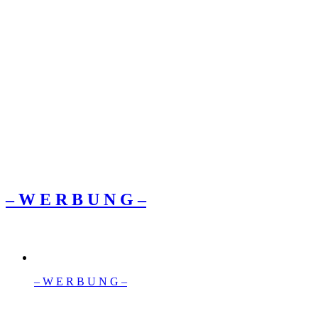
– W Ε R Β U Ν G –
– W Ε R Β U Ν G –