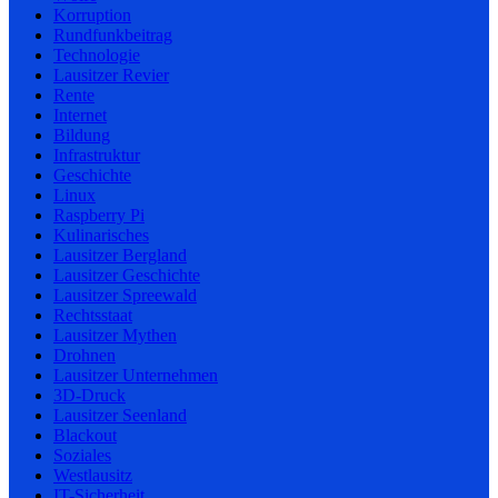
Korruption
Rundfunkbeitrag
Technologie
Lausitzer Revier
Rente
Internet
Bildung
Infrastruktur
Geschichte
Linux
Raspberry Pi
Kulinarisches
Lausitzer Bergland
Lausitzer Geschichte
Lausitzer Spreewald
Rechtsstaat
Lausitzer Mythen
Drohnen
Lausitzer Unternehmen
3D-Druck
Lausitzer Seenland
Blackout
Soziales
Westlausitz
IT-Sicherheit