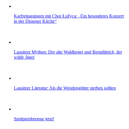
Karfreitagsingen mit Chor Łužyca: „Ein besonderes Konzert
in der Dissener Kirche“
Lausitzer Mythen: Der alte Waldheger und Berndittrich, der
wilde Jäger
Lausitzer Literatur: Als die Wendengötter sterben sollten
Spritpreisbremse jetzt!