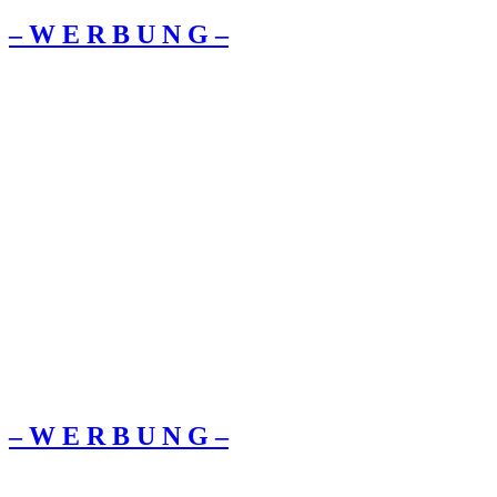
– W Ε R Β U Ν G –
– W Ε R Β U Ν G –