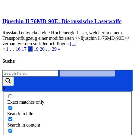
Iljuschin Il-76MD-90E: Die russische Laserwaffe
Russland entwickelt eine Hochenergie Laser, welcher in einem
Transportflugzeug einer modifizierten >>Iljuschin Il-76MD-90E<<
verbaut werden soll. Jedoch flogen
[...]
«
1
…
16
17
18
19
20
…
29
»
Suche
Exact matches only
Search in title
Search in content