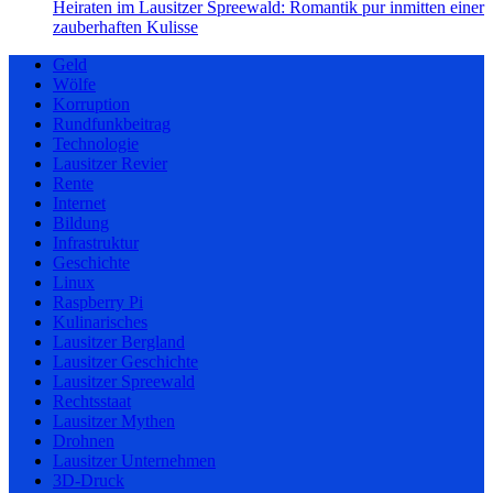
Heiraten im Lausitzer Spreewald: Romantik pur inmitten einer
zauberhaften Kulisse
Geld
Wölfe
Korruption
Rundfunkbeitrag
Technologie
Lausitzer Revier
Rente
Internet
Bildung
Infrastruktur
Geschichte
Linux
Raspberry Pi
Kulinarisches
Lausitzer Bergland
Lausitzer Geschichte
Lausitzer Spreewald
Rechtsstaat
Lausitzer Mythen
Drohnen
Lausitzer Unternehmen
3D-Druck