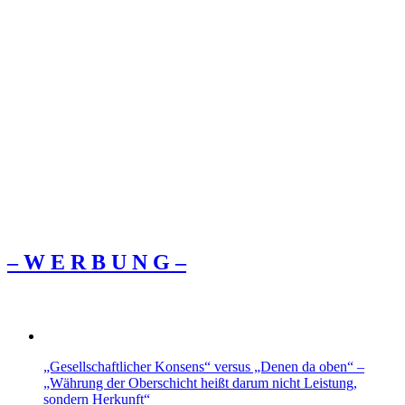
– W Ε R Β U Ν G –
„Gesellschaftlicher Konsens“ versus „Denen da oben“ –
„Währung der Oberschicht heißt darum nicht Leistung,
sondern Herkunft“