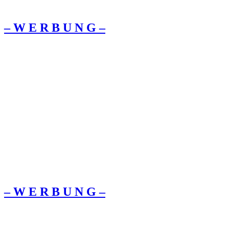
– W Ε R Β U Ν G –
– W Ε R Β U Ν G –