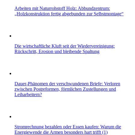
Arbeiten mit Naturrohstoff Holz: Abbundzentrum:
„Holzkonstruktion fertig abgebunden zur Selbstmontage“
Die wirtschaftliche Kluft seit der Wiedervereinigung:
Rückschritt, Erosion und bleibende Spaltung
Dauer-Phänomen der verschwundenen Briefe: Verloren
zwischen Postreformen, förmlichen Zustellungen und
Leiharbeitern?
Stromrechnung bezahlen oder Essen kaufen: Warum die
Energiewende die Armen besonders hart trifft (1)