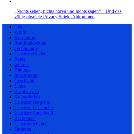
„Nichts sehen, nichts hören und nichts sagen“ – Und das
völlig obsolete Privacy Shield-Abkommen
Geld
Wölfe
Korruption
Rundfunkbeitrag
Technologie
Lausitzer Revier
Rente
Internet
Bildung
Infrastruktur
Geschichte
Linux
Raspberry Pi
Kulinarisches
Lausitzer Bergland
Lausitzer Geschichte
Lausitzer Spreewald
Rechtsstaat
Lausitzer Mythen
Drohnen