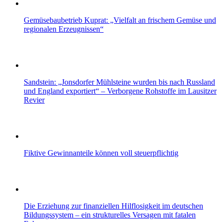
Gemüsebaubetrieb Kuprat: „Vielfalt an frischem Gemüse und
regionalen Erzeugnissen“
Sandstein: „Jonsdorfer Mühlsteine wurden bis nach Russland
und England exportiert“ – Verborgene Rohstoffe im Lausitzer
Revier
Fiktive Gewinnanteile können voll steuerpflichtig
Die Erziehung zur finanziellen Hilflosigkeit im deutschen
Bildungssystem – ein strukturelles Versagen mit fatalen