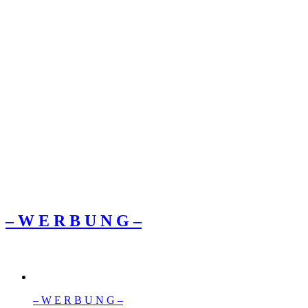
– W Ε R Β U Ν G –
– W Ε R Β U Ν G –