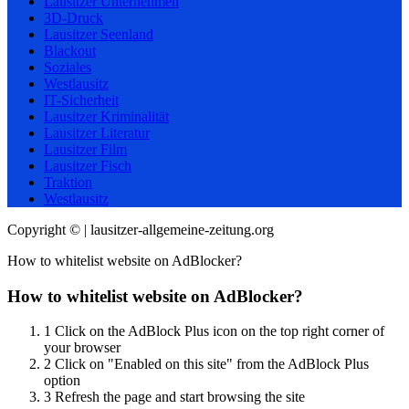
Lausitzer Unternehmen
3D-Druck
Lausitzer Seenland
Blackout
Soziales
Westlausitz
IT-Sicherheit
Lausitzer Kriminalität
Lausitzer Literatur
Lausitzer Film
Lausitzer Fisch
Traktion
Westlausitz
Copyright © | lausitzer-allgemeine-zeitung.org
How to whitelist website on AdBlocker?
How to whitelist website on AdBlocker?
1
Click on the AdBlock Plus icon on the top right corner of
your browser
2
Click on "Enabled on this site" from the AdBlock Plus
option
3
Refresh the page and start browsing the site