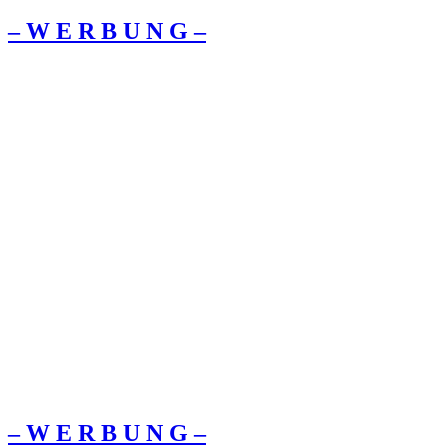
– W Ε R Β U Ν G –
– W Ε R Β U Ν G –