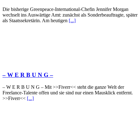
Die bisherige Greenpeace-International-Chefin Jennifer Morgan
wechselt ins Auswärtige Amt: zunächst als Sonderbeauftragte, später
als Staatssekretärin. Am heutigen
[...]
– W Ε R Β U Ν G –
– W Ε R Β U Ν G – Mit >>Fiverr<< steht die ganze Welt der
Freelance-Talente offen und sie sind nur einen Mausklick entfernt.
>>Fiverr<<
[...]