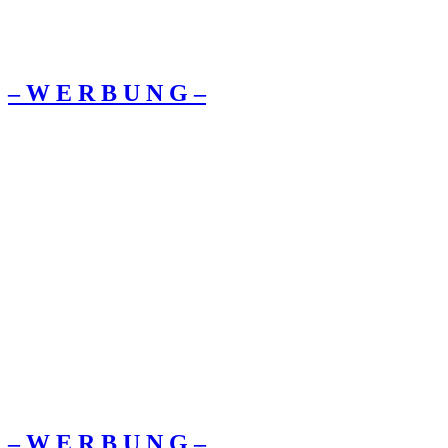
– W Ε R Β U Ν G –
– W Ε R Β U Ν G –