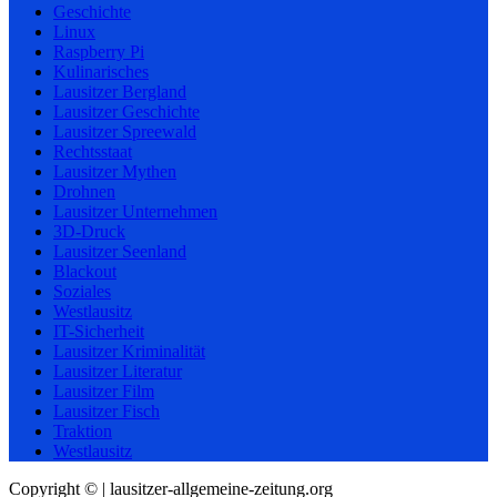
Geschichte
Linux
Raspberry Pi
Kulinarisches
Lausitzer Bergland
Lausitzer Geschichte
Lausitzer Spreewald
Rechtsstaat
Lausitzer Mythen
Drohnen
Lausitzer Unternehmen
3D-Druck
Lausitzer Seenland
Blackout
Soziales
Westlausitz
IT-Sicherheit
Lausitzer Kriminalität
Lausitzer Literatur
Lausitzer Film
Lausitzer Fisch
Traktion
Westlausitz
Copyright © | lausitzer-allgemeine-zeitung.org