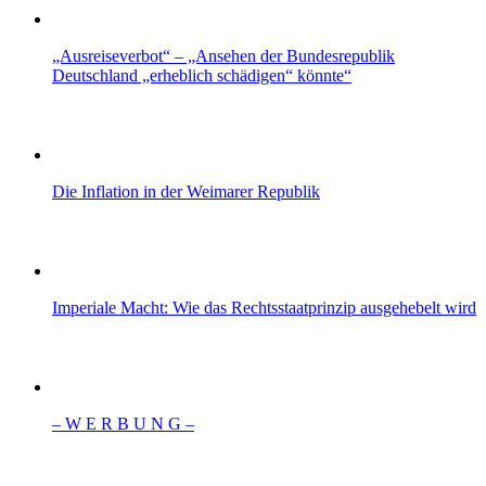
„Ausreiseverbot“ – „Ansehen der Bundesrepublik
Deutschland „erheblich schädigen“ könnte“
Die Inflation in der Weimarer Republik
Imperiale Macht: Wie das Rechtsstaatprinzip ausgehebelt wird
– W Ε R Β U Ν G –