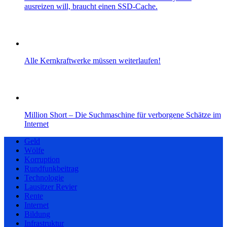
ausreizen will, braucht einen SSD-Cache.
Alle Kernkraftwerke müssen weiterlaufen!
Million Short – Die Suchmaschine für verborgene Schätze im
Internet
Geld
Wölfe
Korruption
Rundfunkbeitrag
Technologie
Lausitzer Revier
Rente
Internet
Bildung
Infrastruktur