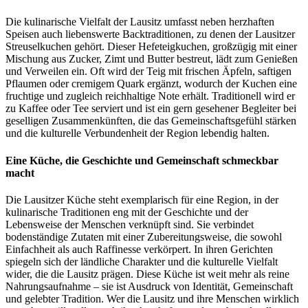
Die kulinarische Vielfalt der Lausitz umfasst neben herzhaften
Speisen auch liebenswerte Backtraditionen, zu denen der Lausitzer
Streuselkuchen gehört. Dieser Hefeteigkuchen, großzügig mit einer
Mischung aus Zucker, Zimt und Butter bestreut, lädt zum Genießen
und Verweilen ein. Oft wird der Teig mit frischen Äpfeln, saftigen
Pflaumen oder cremigem Quark ergänzt, wodurch der Kuchen eine
fruchtige und zugleich reichhaltige Note erhält. Traditionell wird er
zu Kaffee oder Tee serviert und ist ein gern gesehener Begleiter bei
geselligen Zusammenkünften, die das Gemeinschaftsgefühl stärken
und die kulturelle Verbundenheit der Region lebendig halten.
Eine Küche, die Geschichte und Gemeinschaft schmeckbar
macht
Die Lausitzer Küche steht exemplarisch für eine Region, in der
kulinarische Traditionen eng mit der Geschichte und der
Lebensweise der Menschen verknüpft sind. Sie verbindet
bodenständige Zutaten mit einer Zubereitungsweise, die sowohl
Einfachheit als auch Raffinesse verkörpert. In ihren Gerichten
spiegeln sich der ländliche Charakter und die kulturelle Vielfalt
wider, die die Lausitz prägen. Diese Küche ist weit mehr als reine
Nahrungsaufnahme – sie ist Ausdruck von Identität, Gemeinschaft
und gelebter Tradition. Wer die Lausitz und ihre Menschen wirklich