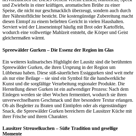
und Zwiebeln in einer kräftigen, aromatischen Brühe zu einer
Speise, die nicht nur geschmacklich überzeugt, sondern auch durch
ihre Nährstoffdichte besticht. Die kostengünstige Zubereitung macht
diesen Eintopf zu einem beliebten Gericht in vielen Haushalten.
Serviert wird der Linseneintopf häufig mit Brot oder Kartoffeln,
wodurch eine vollwertige Mahlzeit entsteht, die Körper und Geist
gleichermaßen wärmt.
Spreewälder Gurken – Die Essenz der Region im Glas
Ein weiteres kulinarisches Highlight der Lausitz sind die berühmten
Spreewälder Gurken, die ihren Ursprung in der Region um
Lübbenau haben. Diese süß-säuerlichen Essiggurken sind weit mehr
als nur eine Beilage – sie sind ein Symbol für die handwerkliche
Kunst und die sorgfältige Verarbeitung regionaler Produkte. Die
Herstellung dieser Gurken ist ein aufwendiger Prozess: Nach dem
Einlegen werden sie über Wochen fermentiert, wodurch sie ihren
unverwechselbaren Geschmack und ihre besondere Textur erlangen.
Ob als Begleiter zu Braten und Eintöpfen oder als eigenständiger
Snack, die Spreewälder Gurken bereichern die Lausitzer Küche mit
ihrer Frische und ihrem Charakter.
Lausitzer Streuselkuchen – Süße Tradition und gesellige
Momente