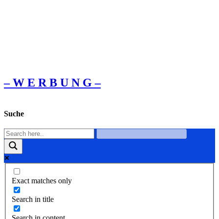
– W Ε R Β U Ν G –
Suche
Exact matches only
Search in title
Search in content