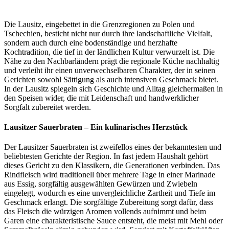
Die Lausitz, eingebettet in die Grenzregionen zu Polen und
Tschechien, besticht nicht nur durch ihre landschaftliche Vielfalt,
sondern auch durch eine bodenständige und herzhafte
Kochtradition, die tief in der ländlichen Kultur verwurzelt ist. Die
Nähe zu den Nachbarländern prägt die regionale Küche nachhaltig
und verleiht ihr einen unverwechselbaren Charakter, der in seinen
Gerichten sowohl Sättigung als auch intensiven Geschmack bietet.
In der Lausitz spiegeln sich Geschichte und Alltag gleichermaßen in
den Speisen wider, die mit Leidenschaft und handwerklicher
Sorgfalt zubereitet werden.
Lausitzer Sauerbraten – Ein kulinarisches Herzstück
Der Lausitzer Sauerbraten ist zweifellos eines der bekanntesten und
beliebtesten Gerichte der Region. In fast jedem Haushalt gehört
dieses Gericht zu den Klassikern, die Generationen verbinden. Das
Rindfleisch wird traditionell über mehrere Tage in einer Marinade
aus Essig, sorgfältig ausgewählten Gewürzen und Zwiebeln
eingelegt, wodurch es eine unvergleichliche Zartheit und Tiefe im
Geschmack erlangt. Die sorgfältige Zubereitung sorgt dafür, dass
das Fleisch die würzigen Aromen vollends aufnimmt und beim
Garen eine charakteristische Sauce entsteht, die meist mit Mehl oder