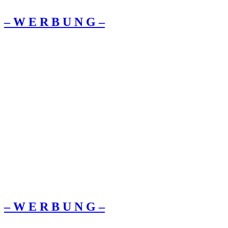
– W Ε R Β U Ν G –
– W Ε R Β U Ν G –