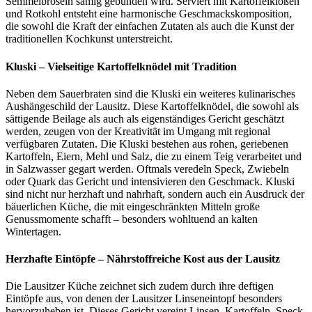
Semmelbröseln sämig gebunden wird. Serviert mit Kartoffelklößen
und Rotkohl entsteht eine harmonische Geschmackskomposition,
die sowohl die Kraft der einfachen Zutaten als auch die Kunst der
traditionellen Kochkunst unterstreicht.
Kluski – Vielseitige Kartoffelknödel mit Tradition
Neben dem Sauerbraten sind die Kluski ein weiteres kulinarisches
Aushängeschild der Lausitz. Diese Kartoffelknödel, die sowohl als
sättigende Beilage als auch als eigenständiges Gericht geschätzt
werden, zeugen von der Kreativität im Umgang mit regional
verfügbaren Zutaten. Die Kluski bestehen aus rohen, geriebenen
Kartoffeln, Eiern, Mehl und Salz, die zu einem Teig verarbeitet und
in Salzwasser gegart werden. Oftmals veredeln Speck, Zwiebeln
oder Quark das Gericht und intensivieren den Geschmack. Kluski
sind nicht nur herzhaft und nahrhaft, sondern auch ein Ausdruck der
bäuerlichen Küche, die mit eingeschränkten Mitteln große
Genussmomente schafft – besonders wohltuend an kalten
Wintertagen.
Herzhafte Eintöpfe – Nährstoffreiche Kost aus der Lausitz
Die Lausitzer Küche zeichnet sich zudem durch ihre deftigen
Eintöpfe aus, von denen der Lausitzer Linseneintopf besonders
hervorzuheben ist. Dieses Gericht vereint Linsen, Kartoffeln, Speck