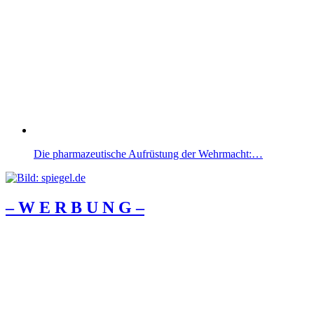
Die pharmazeutische Aufrüstung der Wehrmacht:…
– W Ε R Β U Ν G –