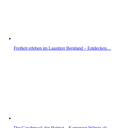
Freiheit erleben im Lausitzer Bergland – Entdecken…
Der Geschmack der Heimat – Kamenzer Würste als…