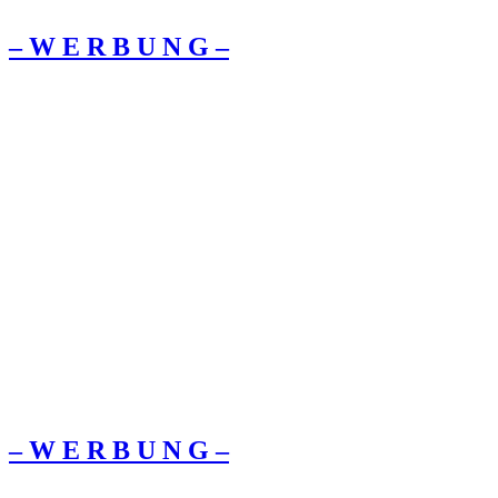
– W Ε R Β U Ν G –
– W Ε R Β U Ν G –