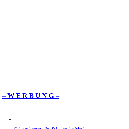
– W Ε R Β U Ν G –
Geheimdienste – Im Schatten der Macht