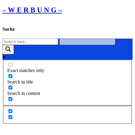
– W Ε R Β U Ν G –
Suche
Exact matches only
Search in title
Search in content