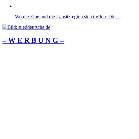
Wo die Elbe und die Lausitzregion sich treffen: Die…
– W Ε R Β U Ν G –