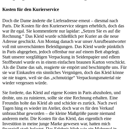
Kosten für den Kurierservice
Doch die Dame änderte die Lieferadresse erneut – diesmal nach
Paris. Die Kosten für den Kurierservice stiegen erheblich, doch das
war ihr egal. Sie kommentierte nur lapidar: „Setzen Sie es auf die
Rechnung.“ Das Kleid wurde schließlich per Kurier an die neue
Adresse geschickt. Am Montag danach war unser Anrufbeantworter
voll mit unverschämten Beleidigungen. Das Kleid wurde pünktlich
in Paris abgegeben, jedoch offenbar nur auf einem Bett abgelegt.
Statt unserer sorgfältigen Verpackung in Seidenpapier und edlem
Stoffbeutel wurde es in einem einfachen braunen Karton verschickt.
Als die Dame das sah, reagierte sie empört und beschimpfte uns. Für
sie war Einkaufen ein sinnliches Vergnügen, doch das Kleid könne
sie nie tragen, weil sie das „schmutzige“ Verpackungsmaterial nie
wieder vergessen würde.
Sie forderte, das Kleid auf eigene Kosten in Paris abzuholen, und
drohte, uns zu ruinieren, sollte sie eine Rechnung erhalten. Eine
Freundin holte das Kleid ab und schickte es zurück. Nach zwei
Tagen hing es wieder im Atelier, doch war es für den Verkauf
unbrauchbar geworden – die kleine Maßgröße passte niemand
anderem mehr. Die Kosten für das Kleid, das eigentlich eine
Investition in meine junge Marke gewesen war, hatten mich
finanziell stark belastet. Das Erlebnis blieb wie ein Mahnmal in