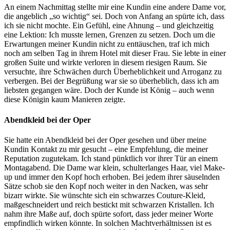
An einem Nachmittag stellte mir eine Kundin eine andere Dame vor,
die angeblich „so wichtig“ sei. Doch von Anfang an spürte ich, dass
ich sie nicht mochte. Ein Gefühl, eine Ahnung – und gleichzeitig
eine Lektion: Ich musste lernen, Grenzen zu setzen. Doch um die
Erwartungen meiner Kundin nicht zu enttäuschen, traf ich mich
noch am selben Tag in ihrem Hotel mit dieser Frau. Sie lebte in einer
großen Suite und wirkte verloren in diesem riesigen Raum. Sie
versuchte, ihre Schwächen durch Überheblichkeit und Arroganz zu
verbergen. Bei der Begrüßung war sie so überheblich, dass ich am
liebsten gegangen wäre. Doch der Kunde ist König – auch wenn
diese Königin kaum Manieren zeigte.
Abendkleid bei der Oper
Sie hatte ein Abendkleid bei der Oper gesehen und über meine
Kundin Kontakt zu mir gesucht – eine Empfehlung, die meiner
Reputation zugutekam. Ich stand pünktlich vor ihrer Tür an einem
Montagabend. Die Dame war klein, schulterlanges Haar, viel Make-
up und immer den Kopf hoch erhoben. Bei jedem ihrer säuselnden
Sätze schob sie den Kopf noch weiter in den Nacken, was sehr
bizarr wirkte. Sie wünschte sich ein schwarzes Couture-Kleid,
maßgeschneidert und reich bestickt mit schwarzen Kristallen. Ich
nahm ihre Maße auf, doch spürte sofort, dass jeder meiner Worte
empfindlich wirken könnte. In solchen Machtverhältnissen ist es