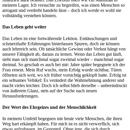
meinem Lager. Ich versuchte zu begreifen, was einen Menschen so
arrogant und verdreht handeln lässt – doch ich werde es wohl nie
vollständig verstehen können.
Das Leben geht weiter
Das Leben ist eine fortwährende Lektion. Enttäuschungen und
schmerzhafte Erfahrungen hinterlassen Spuren, doch sie können
auch lehrreich sein. Ob tatsächliche Gewinn oder Verlust hängt von
unserer Fähigkeit ab, daraus zu lernen. Wenn das Leben gut läuft,
sieht man sich manchmal sogar zweimal wieder – manchmal sogar
dreimal. So geschah es auch bei mir: Jahre später begegnete ich der
Frau erneut. Mein Ruf wuchs, mein Erfolg wurde sichtbar, Türen
öffneten sich weit, wo ich früher vorsichtig geklopft hatte. Erfolg ist
ein seltsames Vehikel: Es verändert die Wahrnehmung anderer und
macht vieles leichter. Doch ich selbst blieb derselbe – unbeeindruckt
von äußerem Glanz, stets auf der Suche nach neuen
Herausforderungen.
Der Wert des Ehrgeizes und der Menschlichkeit
In meinem Umfeld begegnen mir heute viele Menschen, die ihren
Weg hart erkämpft haben. Für mich ist es nicht verwerflich, sich
etwas aufzubauen, im Gegenteil. Ohne jene, die sich durch