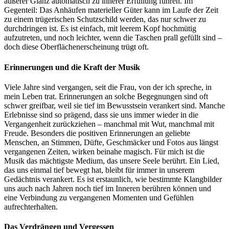
äußerer Glanz automatisch zu innerer Erfüllung führen. Im
Gegenteil: Das Anhäufen materieller Güter kann im Laufe der Zeit
zu einem trügerischen Schutzschild werden, das nur schwer zu
durchdringen ist. Es ist einfach, mit leerem Kopf hochmütig
aufzutreten, und noch leichter, wenn die Taschen prall gefüllt sind –
doch diese Oberflächenerscheinung trügt oft.
Erinnerungen und die Kraft der Musik
Viele Jahre sind vergangen, seit die Frau, von der ich spreche, in
mein Leben trat. Erinnerungen an solche Begegnungen sind oft
schwer greifbar, weil sie tief im Bewusstsein verankert sind. Manche
Erlebnisse sind so prägend, dass sie uns immer wieder in die
Vergangenheit zurückziehen – manchmal mit Wut, manchmal mit
Freude. Besonders die positiven Erinnerungen an geliebte
Menschen, an Stimmen, Düfte, Geschmäcker und Fotos aus längst
vergangenen Zeiten, wirken beinahe magisch. Für mich ist die
Musik das mächtigste Medium, das unsere Seele berührt. Ein Lied,
das uns einmal tief bewegt hat, bleibt für immer in unserem
Gedächtnis verankert. Es ist erstaunlich, wie bestimmte Klangbilder
uns auch nach Jahren noch tief im Inneren berühren können und
eine Verbindung zu vergangenen Momenten und Gefühlen
aufrechterhalten.
Das Verdrängen und Vergessen