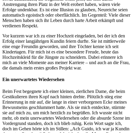
Anstrengung ihren Platz in der Welt erobert haben, wären viele
Erfolge undenkbar. Es ist eine Illusion zu glauben, Neureiche seien
automatisch egoistisch oder oberflächlich. Im Gegenteil: Viele dieser
Menschen haben sich ihr Leben durch harte Arbeit erkämpft und
verdienen Respekt.
Vor kurzem war ich zu einer Hochzeit eingeladen, bei der ich den
Erfolg einer langjährigen Kundin feiern durfte. Sie ist mittlerweile
eine enge Freundin geworden, und ihre Töchter kenne ich seit
Kindertagen. Für mich ist es eine besondere Freude, heute das
Hochzeitskleid für die Jüngste zu schneidern. Dabei erinnere ich
mich an viele Momente aus meiner Karriere – und auch an die Frau,
die damals mein erstes großes Projekt war.
Ein unerwartetes Wiedersehen
Beim Fest begegnete ich einer kleinen, zierlichen Dame, die beim
Gestikulieren ihren Kopf nach hinten drehte. Plötzlich stieg eine
Erinnerung in mir auf, die lange in einer verborgenen Ecke meines
Bewusstseins geschlummert hatte. Als sie mich entdeckte, stürmte
sie auf mich zu, um mich herzlich zu begrüßen. Ich wusste nicht
mehr, ob mein unerwartetes Wiedersehen oder die absurde Szene im
Vordergrund standen, doch ich blieb ruhig. Kein Wort sagte ich,
doch im Gehen hörte ich im Stillen: „Ach Guido, ich war ja Kundin