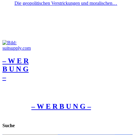
Die geopolitischen Verstrickungen und moralischen…
– W Ε R
Β U Ν G
–
– W Ε R Β U Ν G –
Suche