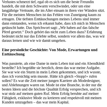
Verlustes schmerzt tief, egal ob es sich um die beste Freundin
handelt, die mit dem Schwarm verschwindet, oder um eine
langjährige Vertraute, die im Alter einsam in ihren vier Wänden sitzt.
Für die meisten Menschen ist das Fehlen von Zuneigung kaum zu
ertragen. Die tiefsten Enttäuschungen meines Lebens sind immer
dann entstanden, wenn ich erkannt habe, dass ich mich in Menschen
getäuscht hatte. Das Sprichwort sagt: „Wir haben auf das falsche
Pferd gesetzt.“ Doch gehört das nicht zum Leben dazu? Erfahrung
bedeutet nicht nur das Erlebte selbst, sondern vor allem das, was wir
daraus lernen und wie wir damit umgehen.
Eine persönliche Geschichte: Von Mode, Erwartungen und
Enttäuschung
Was passierte, als eine Dame in mein Leben trat und ein Abendkleid
bestellte? Ich begrüßte sie herzlich, denn das war meine Aufgabe.
Sie war wie ein Sturm in mein Leben gekommen, und ich wusste,
dass ich vorsichtig sein musste. Hätte ich gleich »Stopp!« rufen
sollen? Es war die Zeit meiner jungen Karriere als Modedesigner,
und Ablehnungen waren rar. Mode ist eine Branche, in der nur die
besten Ideen und die höchste Qualität Erfolg versprechen, und ich
war stolz auf meinen guten Ruf. Mein Erfolg beruhte auf meiner
Fähigkeit, exklusive Mode zu kreieren und respektvoll mit meinen
Kunden umzugehen – das war mein Kapital.