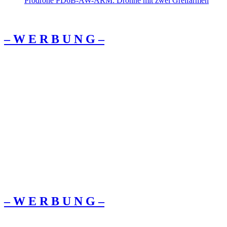
Prodrone PD6B-AW-ARM: Drohne mit zwei Greifarmen
– W Ε R Β U Ν G –
– W Ε R Β U Ν G –