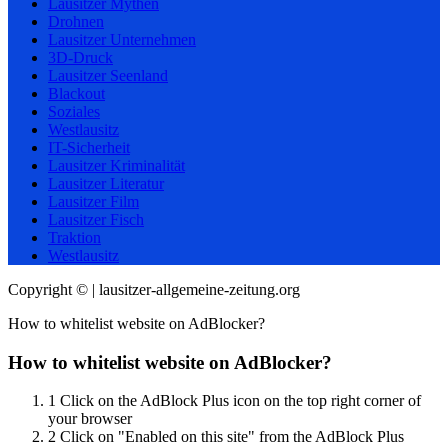
Lausitzer Mythen
Drohnen
Lausitzer Unternehmen
3D-Druck
Lausitzer Seenland
Blackout
Soziales
Westlausitz
IT-Sicherheit
Lausitzer Kriminalität
Lausitzer Literatur
Lausitzer Film
Lausitzer Fisch
Traktion
Westlausitz
Copyright © | lausitzer-allgemeine-zeitung.org
How to whitelist website on AdBlocker?
How to whitelist website on AdBlocker?
1
Click on the AdBlock Plus icon on the top right corner of
your browser
2
Click on "Enabled on this site" from the AdBlock Plus