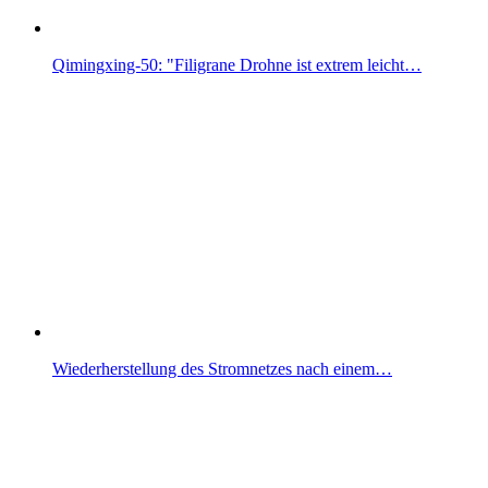
Qimingxing-50: "Filigrane Drohne ist extrem leicht…
Wiederherstellung des Stromnetzes nach einem…