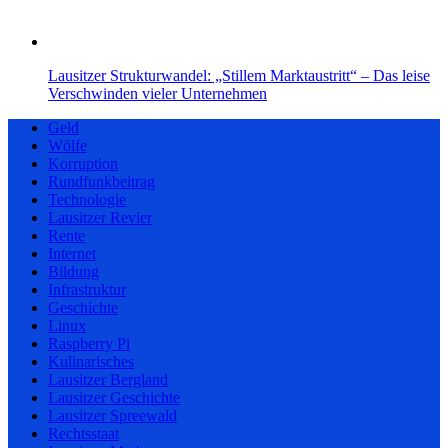
Lausitzer Strukturwandel: „Stillem Marktaustritt“ – Das leise
Verschwinden vieler Unternehmen
Geld
Wölfe
Korruption
Rundfunkbeitrag
Technologie
Lausitzer Revier
Rente
Internet
Bildung
Infrastruktur
Geschichte
Linux
Raspberry Pi
Kulinarisches
Lausitzer Bergland
Lausitzer Geschichte
Lausitzer Spreewald
Rechtsstaat