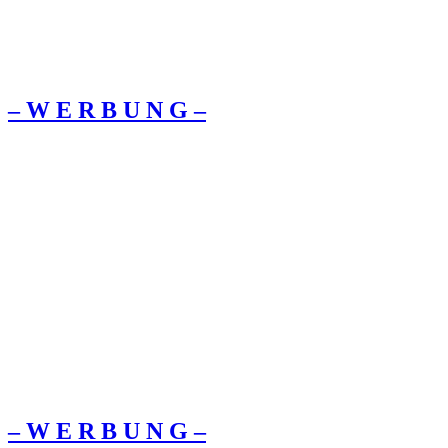
– W Ε R Β U Ν G –
– W Ε R Β U Ν G –