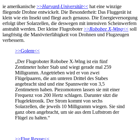
ie amerikanische
>>
Harvard-Universität
<<
hat eine winzige
fliegende Drohne entwickelt. Die Besonderheit: Das Fluggerät ist
klein wie ein Insekt und fliegt auch genauso. Die Energieversorgung
erfolgt über Solarzellen, die deswegen mit intensiven Scheinwerfern
anstrahlt werden. Der kleine Flugroboter
>>
Robobee X-­Wing
<<
soll
langfristig die Manövrierfähigkeit von Drohnen und Flugzeugen
verbessern.
>>Golem<<
„Der Flugroboter Robobee X-­Wing ist ein fünf
Zentimeter hoher Stab und wiegt gerade mal 259
Milligramm. Angetrieben wird er von zwei
Flügelpaaren, die am unteren Drittel des Stabes
angebracht sind und eine Spannweite von 3,5
Zentimetern haben. Piezomotoren lassen sie mit einer
Frequenz von 200 Hertz schlagen. Darunter sitzt die
Flugelektronik. Der Strom kommt von sechs
Solarzellen, die jeweils 10 Milligramm wiegen. Sie sind
ganz oben angebracht, um sie aus dem Luftstrom der
Flügel zu halten.“
>>Flug Revue<<