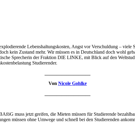
explodierende Lebenshaltungskosten, Angst vor Verschuldung – viele 
st doch kein Zustand mehr. Wir müssen es in Deutschland doch wohl geb
litische Sprecherin der Fraktion DIE LINKE, mit Blick auf den Weltstu
kostenbelastung Studierender.
___________________
Von
Nicole Gohlke
___________________
s BAföG muss jetzt greifen, die Mieten müssen für Studierende bezahlb
astungen müssen ohne Umwege und schnell bei den Studierenden ankom