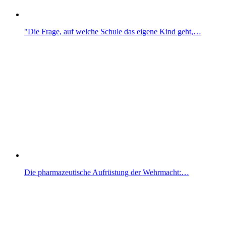
"Die Frage, auf welche Schule das eigene Kind geht,…
Die pharmazeutische Aufrüstung der Wehrmacht:…