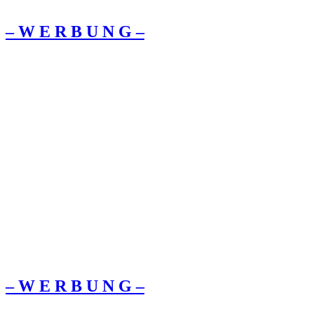
– W Ε R Β U Ν G –
– W Ε R Β U Ν G –