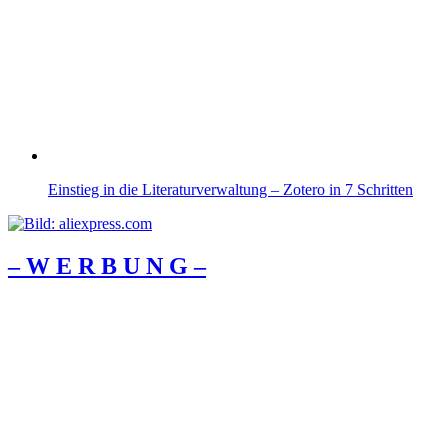
Einstieg in die Literaturverwaltung – Zotero in 7 Schritten
– W Ε R Β U Ν G –