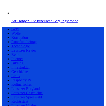
Air Hopper: Die israelische Bergungsdrohne
Geld
Wölfe
Korruption
Rundfunkbeitrag
Technologie
Lausitzer Revier
Rente
Internet
Bildung
Infrastruktur
Geschichte
Linux
Raspberry Pi
Kulinarisches
Lausitzer Bergland
Lausitzer Geschichte
Lausitzer Spreewald
Rechtsstaat
Lausitzer Mythen