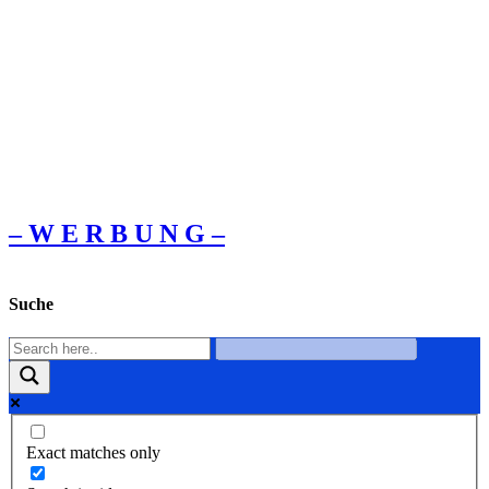
– W Ε R Β U Ν G –
Suche
Exact matches only