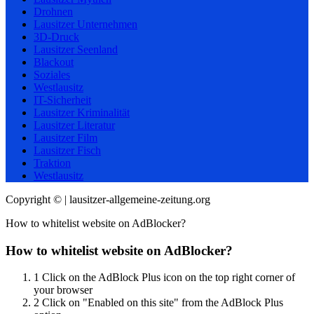
Drohnen
Lausitzer Unternehmen
3D-Druck
Lausitzer Seenland
Blackout
Soziales
Westlausitz
IT-Sicherheit
Lausitzer Kriminalität
Lausitzer Literatur
Lausitzer Film
Lausitzer Fisch
Traktion
Westlausitz
Copyright © | lausitzer-allgemeine-zeitung.org
How to whitelist website on AdBlocker?
How to whitelist website on AdBlocker?
1
Click on the AdBlock Plus icon on the top right corner of
your browser
2
Click on "Enabled on this site" from the AdBlock Plus