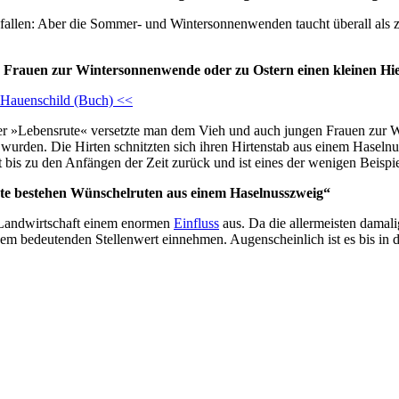
fallen: Aber die Sommer- und Wintersonnenwenden taucht überall als ze
 Frauen zur Wintersonnenwende oder zu Ostern einen kleinen Hi
 Hauenschild (Buch) <<
der »Lebensrute« versetzte man dem Vieh und auch jungen Frauen zur 
wurden. Die Hirten schnitzten sich ihren Hirtenstab aus einem Haseln
is zu den Anfängen der Zeit zurück und ist eines der wenigen Beispiele
ute bestehen Wünschelruten aus einem Haselnusszweig“
Landwirtschaft einem enormen
Einfluss
aus. Da die allermeisten damal
bedeutenden Stellenwert einnehmen. Augenscheinlich ist es bis in di