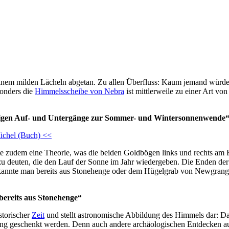
inem milden Lächeln abgetan. Zu allen Überfluss: Kaum jemand würde
sonders die
Himmelsscheibe von Nebra
ist mittlerweile zu einer Art vo
iligen Auf- und Untergänge zur Sommer- und Wintersonnenwende
ichel (Buch) <<
te zudem eine Theorie, was die beiden Goldbögen links und rechts am 
zu deuten, die den Lauf der Sonne im Jahr wiedergeben. Die Enden de
nnte man bereits aus Stonehenge oder dem Hügelgrab von Newgrange i
bereits aus Stonehenge“
storischer
Zeit
und stellt astronomische Abbildung des Himmels dar: Dami
geschenkt werden. Denn auch andere archäologischen Entdecken aus p