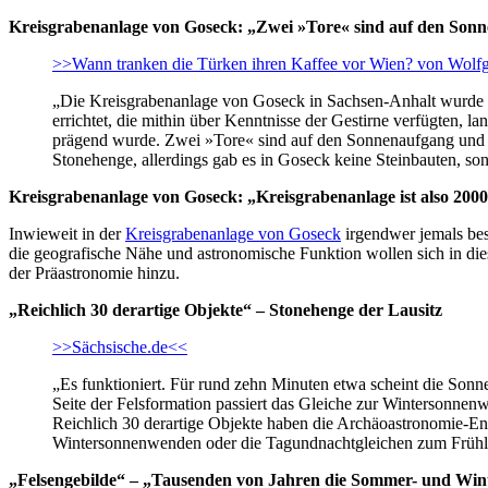
Kreisgrabenanlage von Goseck: „Zwei »Tore« sind auf den Son
>>Wann tranken die Türken ihren Kaffee vor Wien? von Wolf
„Die Kreisgrabenanlage von Goseck in Sachsen-Anhalt wurde 1
errichtet, die mithin über Kenntnisse der Gestirne verfügten, l
prägend wurde. Zwei »Tore« sind auf den Sonnenaufgang und S
Stonehenge, allerdings gab es in Goseck keine Steinbauten, so
Kreisgrabenanlage von Goseck: „Kreisgrabenanlage ist also 2000
Inwieweit in der
Kreisgrabenanlage von Goseck
irgendwer jemals bes
die geografische Nähe und astronomische Funktion wollen sich in di
der Präastronomie hinzu.
„Reichlich 30 derartige Objekte“ – Stonehenge der Lausitz
>>Sächsische.de<<
„Es funktioniert. Für rund zehn Minuten etwa scheint die Sonne
Seite der Felsformation passiert das Gleiche zur Wintersonnenw
Reichlich 30 derartige Objekte haben die Archäoastronomie-Ent
Wintersonnenwenden oder die Tagundnachtgleichen zum Frühlin
„Felsengebilde“ – „Tausenden von Jahren die Sommer- und Win