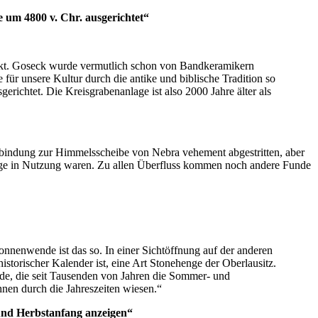
um 4800 v. Chr. ausgerichtet“
eckt. Goseck wurde vermutlich schon von Bandkeramikern
 für unsere Kultur durch die antike und biblische Tradition so
chtet. Die Kreisgrabenanlage ist also 2000 Jahre älter als
rbindung zur Himmelsscheibe von Nebra vehement abgestritten, aber
lange in Nutzung waren. Zu allen Überfluss kommen noch andere Funde
onnenwende ist das so. In einer Sichtöffnung auf der anderen
istorischer Kalender ist, eine Art Stonehenge der Oberlausitz.
lde, die seit Tausenden von Jahren die Sommer- und
en durch die Jahreszeiten wiesen.“
und Herbstanfang anzeigen“