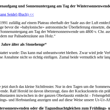
nenaufgang und Sonnenuntergang am Tag der Wintersonnenwende 
gang Seidel (Buch) <<
991 zufällig auf einem Plateau oberhalb der Saale aus der Luft entd
ange bevor die »babylonische« astronomische Überlieferung einsetzte, die
onnenuntergang am Tag der Wintersonnenwende um 4800 v. Chr. ausgeri
ndern nur Palisadenzäune aus Holz.“
 Jahre älter als Stonehenge“
tattet wurde: Das kann mal unbeantwortet bleiben. Zwar wird jede Ve
ese Annahme nicht so richtig einfügen. Zumal beide vermutlich sehr 
 jetzt durch das kleine Sichtfenster. Nur in den Tagen um die Sommers
ende. Ralf Herold ist davon überzeugt, dass der Kuckucksstein ein präh
husiasten inzwischen in der ganzen Oberlausitz entdeckt – Felsengebi
gs- und Herbstanfang anzeigen und auf diese Weise unsere Ur-Ur-Ahn
tersonnenwenden oder die Tagundnachtgleichen zum Frühlings- 