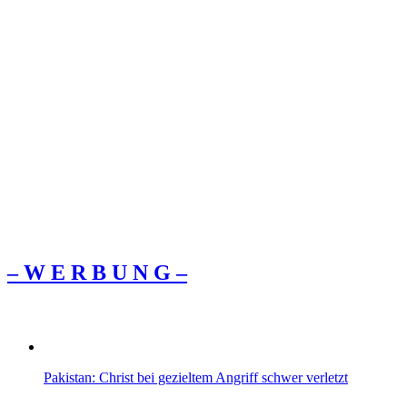
– W Ε R Β U Ν G –
Pakistan: Christ bei gezieltem Angriff schwer verletzt