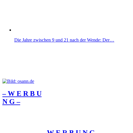
Die Jahre zwischen 9 und 21 nach der Wende: Der…
– W Ε R Β U
Ν G –
– W Ε R Β U Ν G –