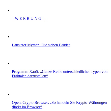
– W Ε R Β U Ν G –
Lausitzer Mythen: Die sieben Brüder
Programm XaoS: „Ganze Reihe unterschiedlicher Typen von
Fraktalen darzustellen“
Opera Crypto Browser: „So handeln Sie Krypto-Währungen
direkt im Browser“