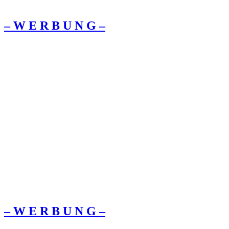
– W Ε R Β U Ν G –
– W Ε R Β U Ν G –