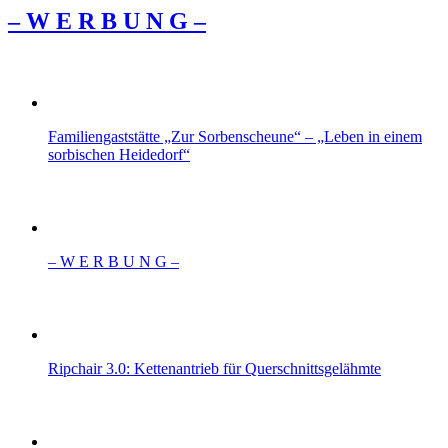
– W Ε R Β U Ν G –
Familiengaststätte „Zur Sorbenscheune“ – „Leben in einem
sorbischen Heidedorf“
– W Ε R Β U Ν G –
Ripchair 3.0: Kettenantrieb für Querschnittsgelähmte