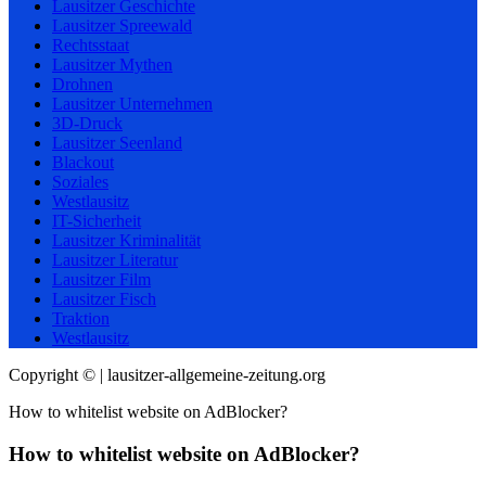
Lausitzer Geschichte
Lausitzer Spreewald
Rechtsstaat
Lausitzer Mythen
Drohnen
Lausitzer Unternehmen
3D-Druck
Lausitzer Seenland
Blackout
Soziales
Westlausitz
IT-Sicherheit
Lausitzer Kriminalität
Lausitzer Literatur
Lausitzer Film
Lausitzer Fisch
Traktion
Westlausitz
Copyright © | lausitzer-allgemeine-zeitung.org
How to whitelist website on AdBlocker?
How to whitelist website on AdBlocker?