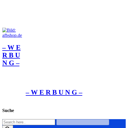
– W Ε
R Β U
Ν G –
– W Ε R Β U Ν G –
Suche