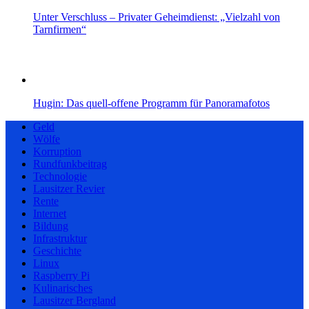
Unter Verschluss – Privater Geheimdienst: „Vielzahl von
Tarnfirmen“
Hugin: Das quell-offene Programm für Panoramafotos
Geld
Wölfe
Korruption
Rundfunkbeitrag
Technologie
Lausitzer Revier
Rente
Internet
Bildung
Infrastruktur
Geschichte
Linux
Raspberry Pi
Kulinarisches
Lausitzer Bergland