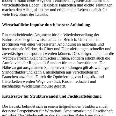
moderne Bahn neue Wege der Teilhabe am gesellschaftlichen und
wirtschaftlichen Leben. Flexiblere Fahrzeiten und dichte Taktungen
machen den Alltag planbarer und erhöhen die Lebensqualität für
viele Bewohner der Lausitz.
Wirtschaftliche Impulse durch bessere Anbindung
Ein entscheidendes Argument für die Wiederherstellung der
Bahnstrecke liegt im wirtschaftlichen Bereich. Unternehmen
profitieren von einer verbesserten Anbindung an nationale und
internationale Märkte, da Güter und Dienstleistungen schneller und
zuverlässiger transportiert werden können. Dies steigert nicht nur die
Wettbewerbsfähigkeit heimischer Firmen, sondern erhöht auch die
Attraktivität der Region als Standort für neue Investitionen. Die
Nähe zu gut ausgebauten Schienenverbindungen gilt als wichtiger
Standortfaktor und kann Unternehmen aus verschiedensten
Branchen anziehen. Durch die Optimierung von Logistik- und
Lieferketten werden Wege verkürzt, Kosten reduziert und
nachhaltige Wachstumsimpulse gesetzt.
Katalysator für Strukturwandel und Fachkräftebindung
Die Lausitz befindet sich in einem tiefgreifenden Strukturwandel,
der neue Perspektiven für Wirtschaft, Arbeitsmarkt und Gesellschaft
erfordert. Der Wiederaufbau der Semmering-Bahn kann diesen