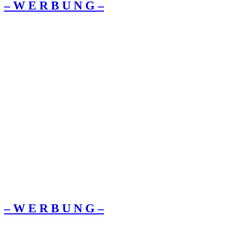
– W Ε R Β U Ν G –
– W Ε R Β U Ν G –