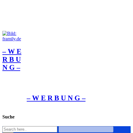
– W Ε
R Β U
Ν G –
– W Ε R Β U Ν G –
Suche