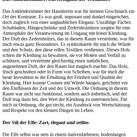
Das Ankleidezimmer der Hausherrin war für meinen Geschmack ein
Ort der Kontraste. Es war groß, imposant und dunkel eingerichtet,
doch zugleich von einer unglaublichen Eleganz. Unzählige Fächer,
Schubladen, Hängeschränke und Zedernholztüren sorgten für eine
Atmosphäre der Verantwortung im Umgang mit feiner Kleidung.
Der Duft des Zedernholzes, das in diesem Raum verströmte, war für
mich etwas ganz Besonderes. Es symbolisierte für mich die Würde
und den Schutz, den diese edlen Textilien verdienten. Dieses Holz
schien die Kleidung zu bewahren, sie vor Motten und Verfall zu
schützen, und verströmte gleichzeitig einen natürlichen,
angenehmen Duft, der den Raum fast magisch machte. Das Holz,
frisch geschnitten oder in Form von Scheiben, war für mich die
beste Investition in die Erhaltung der Feinheit und Qualität der
Kleidung. Hier konnte Couture mit Würde hängen, geschützt vor
den Einflüssen der Zeit und der Umwelt. Die Ordnung in diesem
Raum war nicht nur funktional, sondern auch ästhetisch, und der
Duft trug dazu bei, den Wert der Kleidung zu unterstreichen. Für
mich ist Ordnung, die gut riecht, ein Ausdruck von Wertschätzung
und Respekt vor den kleinen Dingen im Leben.
Der Stil der Elfe: Zart, elegant und zeitlos
Die Elfe selbst war stets in einem malvenfarbenen, bodenlangen