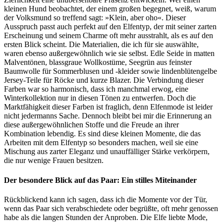
kleinen Hund beobachtet, der einem großen begegnet, weiß, warum
der Volksmund so treffend sagt: »Klein, aber oho«. Dieser
Ausspruch passt auch perfekt auf den Elfentyp, der mit seiner zarten
Erscheinung und seinem Charme oft mehr ausstrahlt, als es auf den
ersten Blick scheint. Die Materialien, die ich für sie auswählte,
waren ebenso außergewöhnlich wie sie selbst. Edle Seide in matten
Malventönen, blassgraue Wollkostüme, Seegrün aus feinster
Baumwolle für Sommerblusen und -kleider sowie lindenblütengelbe
Jersey-Teile für Röcke und kurze Blazer. Die Verbindung dieser
Farben war so harmonisch, dass ich manchmal erwog, eine
Winterkollektion nur in diesen Tönen zu entwerfen. Doch die
Marktfähigkeit dieser Farben ist fraglich, denn Elfenmode ist leider
nicht jedermanns Sache. Dennoch bleibt bei mir die Erinnerung an
diese außergewöhnlichen Stoffe und die Freude an ihrer
Kombination lebendig. Es sind diese kleinen Momente, die das
Arbeiten mit dem Elfentyp so besonders machen, weil sie eine
Mischung aus zarter Eleganz und unauffälliger Stärke verkörpern,
die nur wenige Frauen besitzen.
Der besondere Blick auf das Paar: Ein stilles Miteinander
Rückblickend kann ich sagen, dass ich die Momente vor der Tür,
wenn das Paar sich verabschiedete oder begrüßte, oft mehr genossen
habe als die langen Stunden der Anproben. Die Elfe liebte Mode,