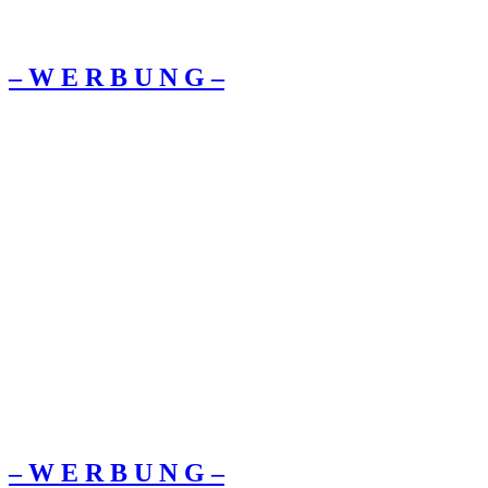
– W Ε R Β U Ν G –
– W Ε R Β U Ν G –