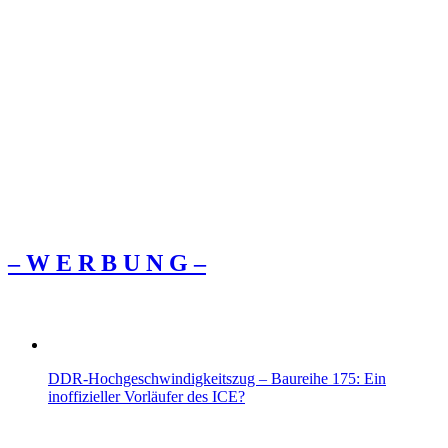
– W Ε R Β U Ν G –
DDR-Hochgeschwindigkeitszug – Baureihe 175: Ein
inoffizieller Vorläufer des ICE?