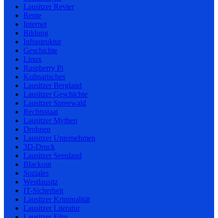
Lausitzer Revier
Rente
Internet
Bildung
Infrastruktur
Geschichte
Linux
Raspberry Pi
Kulinarisches
Lausitzer Bergland
Lausitzer Geschichte
Lausitzer Spreewald
Rechtsstaat
Lausitzer Mythen
Drohnen
Lausitzer Unternehmen
3D-Druck
Lausitzer Seenland
Blackout
Soziales
Westlausitz
IT-Sicherheit
Lausitzer Kriminalität
Lausitzer Literatur
Lausitzer Film