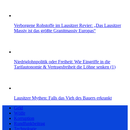
Verborgene Rohstoffe im Lausitzer Revier: „Das Lausitzer
Massiv ist das größte Granitmassiv Europas“
Niedriglohnpolitik oder Freiheit: Wie Eingriffe in die
Tarifautonomie & Vertragsfreiheit die Löhne senken (1)
Lausitzer Mythen: Falls das Vieh des Bauers erkrankt
Geld
Wölfe
Korruption
Rundfunkbeitrag
Technologie