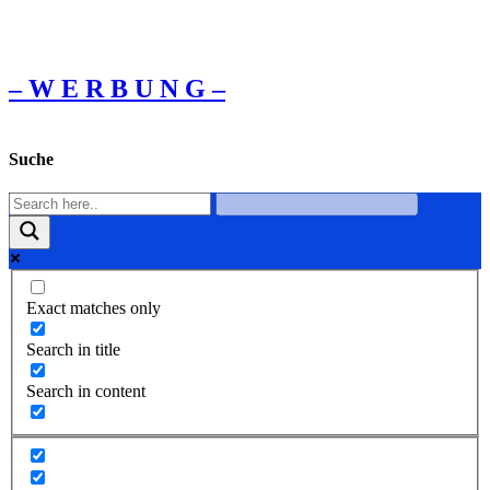
– W Ε R Β U Ν G –
Suche
Exact matches only
Search in title
Search in content