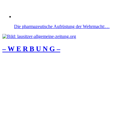
Die pharmazeutische Aufrüstung der Wehrmacht:…
– W Ε R Β U Ν G –