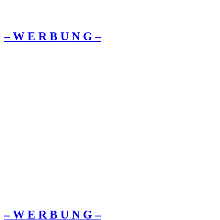
– W Ε R Β U Ν G –
– W Ε R Β U Ν G –