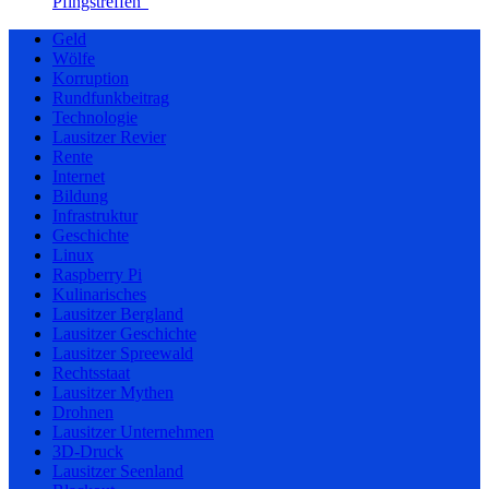
Pfingstreffen“
Geld
Wölfe
Korruption
Rundfunkbeitrag
Technologie
Lausitzer Revier
Rente
Internet
Bildung
Infrastruktur
Geschichte
Linux
Raspberry Pi
Kulinarisches
Lausitzer Bergland
Lausitzer Geschichte
Lausitzer Spreewald
Rechtsstaat
Lausitzer Mythen
Drohnen
Lausitzer Unternehmen
3D-Druck
Lausitzer Seenland