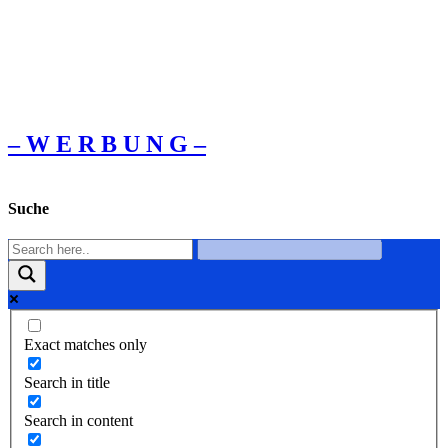
– W Ε R Β U Ν G –
Suche
Exact matches only
Search in title
Search in content