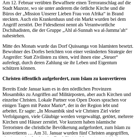
Am 12. Februar verübten Bewaffnete einen Terroranschlag auf die
Stadt Mazeze, wo sie unter anderem die örtliche Kirche und die
Büros der „Mission Unserer Lieben Frau von Afrika“ in Brand
steckten. Auch ein Krankenhaus und ein Markt wurden bei dem
Angriff zerstört. Der Fidesdienst nennt als Verantwortliche
Dschihadisten, die der Gruppe „Ahl al-Sunnah wa al-Jamma’ah“
nahestehen.
Mitte des Monats wurde das Dorf Quissanga von Islamisten besetzt.
Bewohner des Dorfes berichten von einer veränderten Strategie der
Angreifer: Statt Zivilisten zu töten, wird ihnen eine „Steuer“
auferlegt, durch deren Zahlung sie ihr Leben und Eigentum
schützen können.
Christen öffentlich aufgefordert, zum Islam zu konvertieren
Bereits Ende Januar kam es in den nördlichen Provinzen
Mosambiks zu Angriffen auf Militärposten, aber auch Kirchen und
einzelne Christen. Lokale Partner von Open Doors sprachen vor
einigen Tagen mit Pastor Mario*, der in der Region lebt und
arbeitet. Er sagte: „In Mosambik sind wir Christen Ziel vieler
Verfolgungen, viele Gläubige werden vergewaltigt, getötet, mehrere
Kirchen und Häuser zerstört. Vor kurzem haben islamische
Terroristen die christliche Bevölkerung aufgefordert, zum Islam zu
konvertieren … Am 31. Januar wurden fünf Christen angegriffen,