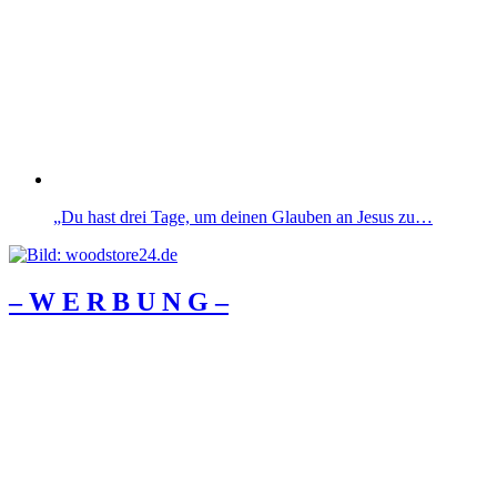
„Du hast drei Tage, um deinen Glauben an Jesus zu…
– W Ε R Β U Ν G –