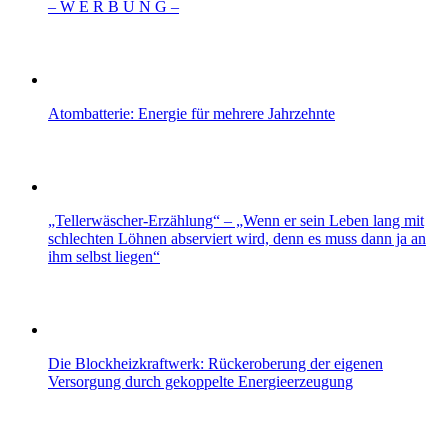
– W Ε R Β U Ν G –
Atombatterie: Energie für mehrere Jahrzehnte
„Tellerwäscher-Erzählung“ – „Wenn er sein Leben lang mit
schlechten Löhnen abserviert wird, denn es muss dann ja an
ihm selbst liegen“
Die Blockheizkraftwerk: Rückeroberung der eigenen
Versorgung durch gekoppelte Energieerzeugung