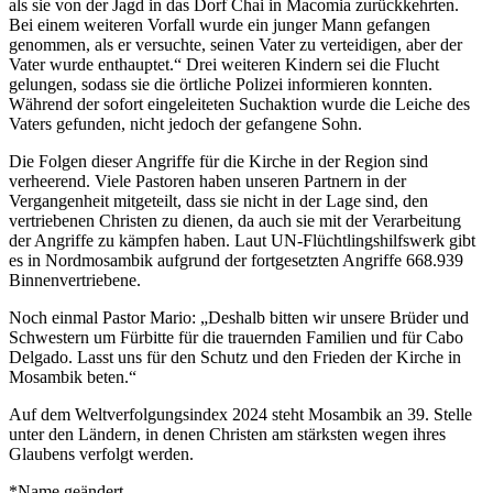
als sie von der Jagd in das Dorf Chai in Macomia zurückkehrten.
Bei einem weiteren Vorfall wurde ein junger Mann gefangen
genommen, als er versuchte, seinen Vater zu verteidigen, aber der
Vater wurde enthauptet.“ Drei weiteren Kindern sei die Flucht
gelungen, sodass sie die örtliche Polizei informieren konnten.
Während der sofort eingeleiteten Suchaktion wurde die Leiche des
Vaters gefunden, nicht jedoch der gefangene Sohn.
Die Folgen dieser Angriffe für die Kirche in der Region sind
verheerend. Viele Pastoren haben unseren Partnern in der
Vergangenheit mitgeteilt, dass sie nicht in der Lage sind, den
vertriebenen Christen zu dienen, da auch sie mit der Verarbeitung
der Angriffe zu kämpfen haben. Laut UN-Flüchtlingshilfswerk gibt
es in Nordmosambik aufgrund der fortgesetzten Angriffe 668.939
Binnenvertriebene.
Noch einmal Pastor Mario: „Deshalb bitten wir unsere Brüder und
Schwestern um Fürbitte für die trauernden Familien und für Cabo
Delgado. Lasst uns für den Schutz und den Frieden der Kirche in
Mosambik beten.“
Auf dem Weltverfolgungsindex 2024 steht Mosambik an 39. Stelle
unter den Ländern, in denen Christen am stärksten wegen ihres
Glaubens verfolgt werden.
*Name geändert