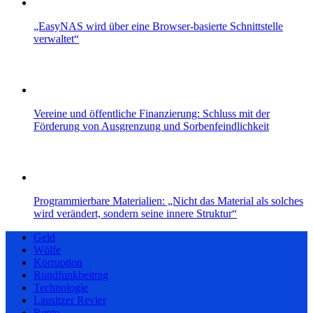
„EasyNAS wird über eine Browser-basierte Schnittstelle
verwaltet“
Vereine und öffentliche Finanzierung: Schluss mit der
Förderung von Ausgrenzung und Sorbenfeindlichkeit
Programmierbare Materialien: „Nicht das Material als solches
wird verändert, sondern seine innere Struktur“
Geld
Wölfe
Korruption
Rundfunkbeitrag
Technologie
Lausitzer Revier
Rente