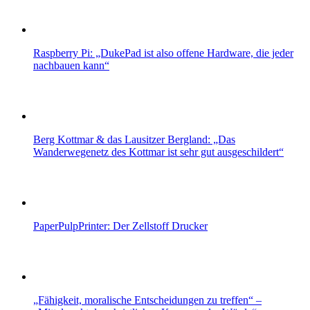
Raspberry Pi: „DukePad ist also offene Hardware, die jeder
nachbauen kann“
Berg Kottmar & das Lausitzer Bergland: „Das
Wanderwegenetz des Kottmar ist sehr gut ausgeschildert“
PaperPulpPrinter: Der Zellstoff Drucker
„Fähigkeit, moralische Entscheidungen zu treffen“ –