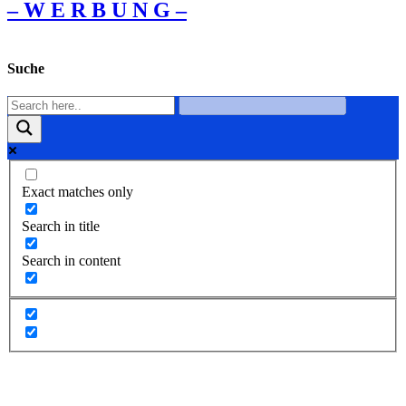
– W Ε R Β U Ν G –
Suche
Exact matches only
Search in title
Search in content