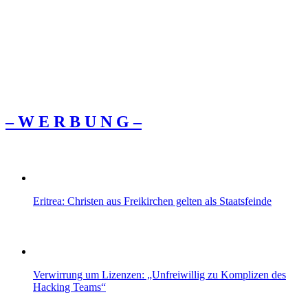
– W Ε R Β U Ν G –
Eritrea: Christen aus Freikirchen gelten als Staatsfeinde
Verwirrung um Lizenzen: „Unfreiwillig zu Komplizen des
Hacking Teams“