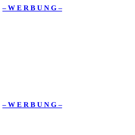
– W Ε R Β U Ν G –
– W Ε R Β U Ν G –