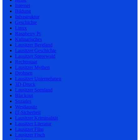
Internet
Bildung
Infrastruktur
Geschichte
Linux
Raspberry Pi
Kulinarisches
Lausitzer Bergland
Lausitzer Geschichte
Lausitzer Spreewald
Rechtsstaat
Lausitzer Mythen
Drohnen
Lausitzer Unternehmen
3D-Druck
Lausitzer Seenland
Blackout
Soziales
Westlausitz
IT-Sicherheit
Lausitzer Kriminalität
Lausitzer Literatur
Lausitzer Film
Lausitzer Fisch