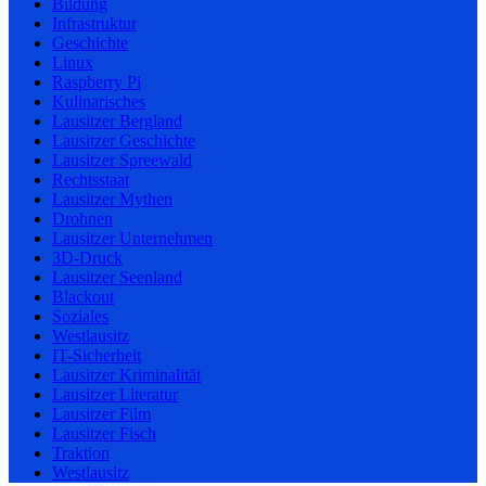
Bildung
Infrastruktur
Geschichte
Linux
Raspberry Pi
Kulinarisches
Lausitzer Bergland
Lausitzer Geschichte
Lausitzer Spreewald
Rechtsstaat
Lausitzer Mythen
Drohnen
Lausitzer Unternehmen
3D-Druck
Lausitzer Seenland
Blackout
Soziales
Westlausitz
IT-Sicherheit
Lausitzer Kriminalität
Lausitzer Literatur
Lausitzer Film
Lausitzer Fisch
Traktion
Westlausitz