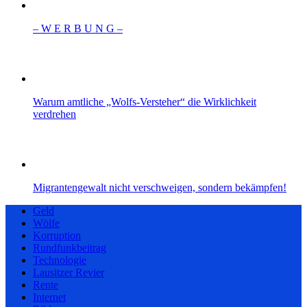
– W Ε R Β U Ν G –
Warum amtliche „Wolfs-Versteher“ die Wirklichkeit
verdrehen
Migrantengewalt nicht verschweigen, sondern bekämpfen!
Geld
Wölfe
Korruption
Rundfunkbeitrag
Technologie
Lausitzer Revier
Rente
Internet