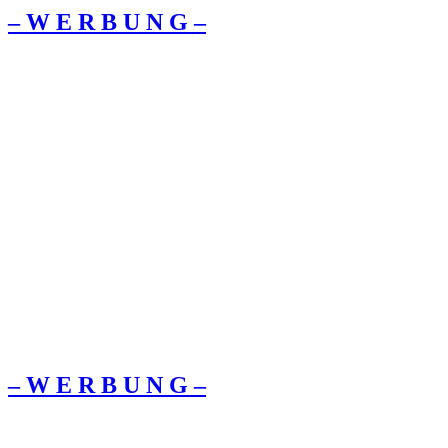
– W Ε R Β U Ν G –
– W Ε R Β U Ν G –