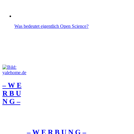
Was bedeutet eigentlich Open Science?
– W Ε
R Β U
Ν G –
– W Ε R Β U Ν G –