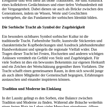
Ereignisse sind weit mehr als bloße Traditionen. Sie sind Ausdruck
eines kollektiven Gedächtnisses und einer tiefen Verbundenheit mit
der Vergangenheit. Dabei dienen sie auch als Brücke zwischen den
Generationen, indem sie Wissen, Werte und Geschichten
weitergeben, die das Fundament der sorbischen Identität bilden.
Die Sorbische Tracht als Symbol der Zugehörigkeit
Ein besonders sichtbares Symbol sorbischer Kultur ist die
traditionelle Tracht. Farbenfrohe Stoffe, kunstvolle Stickereien und
charakteristische Kopfbedeckungen sind Ausdruck jahrhundertealter
Handwerkskunst und spiegeln die regionale Vielfalt wider. Das
Tragen dieser Tracht bei Festen, Hochzeiten und anderen wichtigen
Anlässen vermittelt ein Gefühl von Stolz und Zugehörigkeit. Für
viele Sorben ist dies ein bewusstes Bekenntnis zur eigenen Herkunft
und ein Zeichen der Wertschätzung gegenüber ihren Vorfahren. Die
Tracht schafft einen gemeinsamen Raum, in dem sich sowohl junge
als auch ältere Mitglieder der Gemeinschaft begegnen, Erfahrungen
austauschen und einander inspirieren können.
Tradition und Moderne im Einklang
In der Lausitz gelingt es den Sorben, eine Balance zwischen
Tradition und Moderne zu finden. Während alte Bräuche weiterhin
einen festen Platz im Leben vieler Menschen einnehmen, öffnen