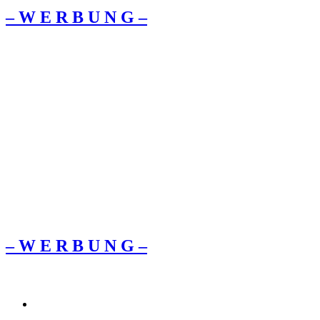
– W Ε R Β U Ν G –
– W Ε R Β U Ν G –