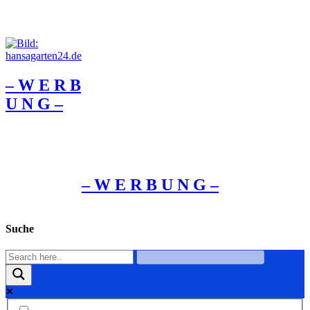
– W Ε R Β
U Ν G –
– W Ε R Β U Ν G –
Suche