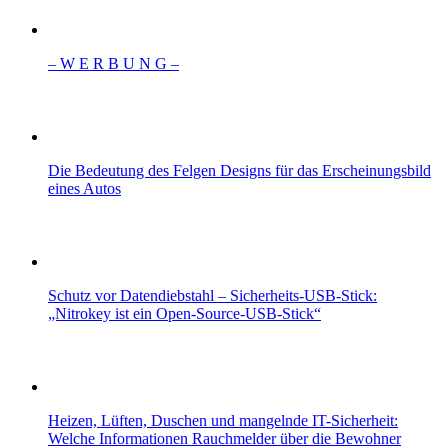
– W Ε R Β U Ν G –
Die Bedeutung des Felgen Designs für das Erscheinungsbild
eines Autos
Schutz vor Datendiebstahl – Sicherheits-USB-Stick:
„Nitrokey ist ein Open-Source-USB-Stick“
Heizen, Lüften, Duschen und mangelnde IT-Sicherheit:
Welche Informationen Rauchmelder über die Bewohner