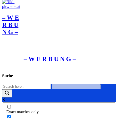
– W Ε
R Β U
Ν G –
– W Ε R Β U Ν G –
Suche
Exact matches only