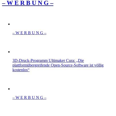
– W Ε R Β U Ν G –
– W Ε R Β U Ν G –
3D-Druck-Programm Ultimaker Cura: „Die
plattformübergreifende Open-Source-Software ist völlig
kostenlos“
– W Ε R Β U Ν G –