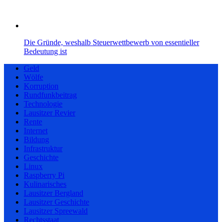
Die Gründe, weshalb Steuerwettbewerb von essentieller
Bedeutung ist
Geld
Wölfe
Korruption
Rundfunkbeitrag
Technologie
Lausitzer Revier
Rente
Internet
Bildung
Infrastruktur
Geschichte
Linux
Raspberry Pi
Kulinarisches
Lausitzer Bergland
Lausitzer Geschichte
Lausitzer Spreewald
Rechtsstaat