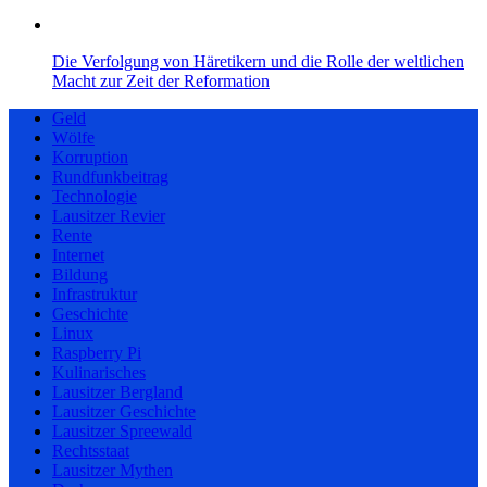
Die Verfolgung von Häretikern und die Rolle der weltlichen
Macht zur Zeit der Reformation
Geld
Wölfe
Korruption
Rundfunkbeitrag
Technologie
Lausitzer Revier
Rente
Internet
Bildung
Infrastruktur
Geschichte
Linux
Raspberry Pi
Kulinarisches
Lausitzer Bergland
Lausitzer Geschichte
Lausitzer Spreewald
Rechtsstaat
Lausitzer Mythen