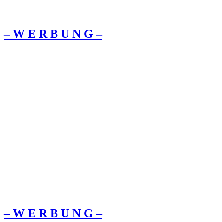
– W Ε R Β U Ν G –
– W Ε R Β U Ν G –