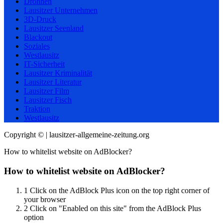
Drohnen
Lausitzer Unternehmen
3D-Druck
Lausitzer Seenland
Blackout
Soziales
Westlausitz
IT-Sicherheit
Lausitzer Kriminalität
Lausitzer Literatur
Lausitzer Film
Lausitzer Fisch
Traktion
Westlausitz
Copyright © | lausitzer-allgemeine-zeitung.org
How to whitelist website on AdBlocker?
How to whitelist website on AdBlocker?
1
Click on the AdBlock Plus icon on the top right corner of
your browser
2
Click on "Enabled on this site" from the AdBlock Plus
option