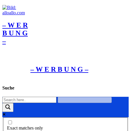
– W Ε R
Β U Ν G
–
– W Ε R Β U Ν G –
Suche
Exact matches only