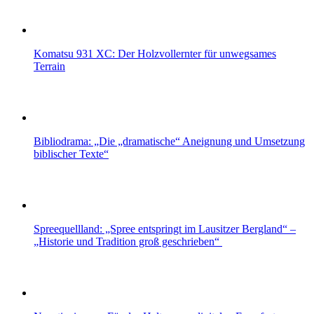
Komatsu 931 XC: Der Holzvollernter für unwegsames
Terrain
Bibliodrama: „Die „dramatische“ Aneignung und Umsetzung
biblischer Texte“
Spreequellland: „Spree entspringt im Lausitzer Bergland“ –
„Historie und Tradition groß geschrieben“