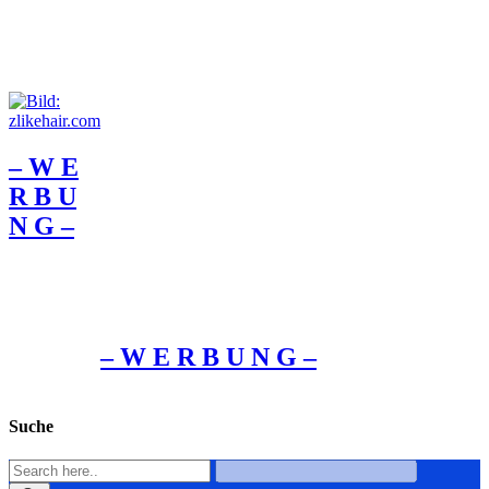
– W Ε
R Β U
Ν G –
– W Ε R Β U Ν G –
Suche