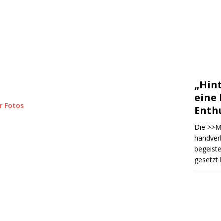
„Hin
eine
r Fotos
Enth
Die >>M
handver
begeiste
gesetzt 