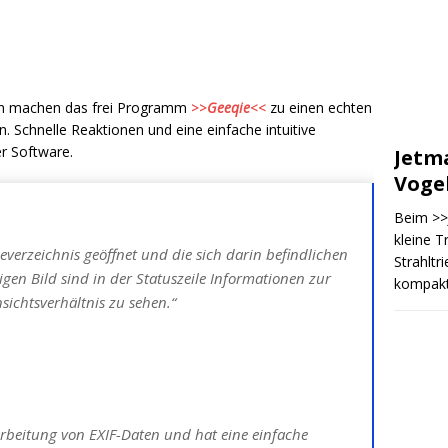
en machen das frei Programm
>>
Geeqie
<<
zu einen echten
n. Schnelle Reaktionen und eine einfache intuitive
r Software.
Jetma
Voge
Beim >>
kleine T
erzeichnis geöffnet und die sich darin befindlichen
Strahltr
igen Bild sind in der Statuszeile Informationen zur
kompakt
ichtsverhältnis zu sehen.“
rbeitung von EXIF-Daten und hat eine einfache