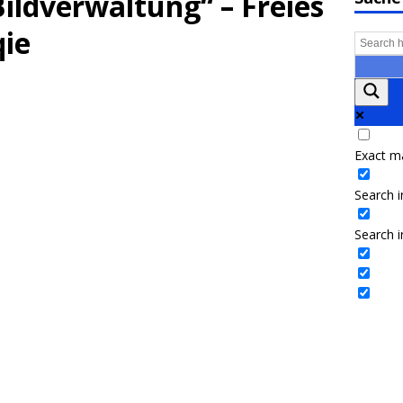
Bildverwaltung“ – Freies
ie
Exact m
Search in
Search i