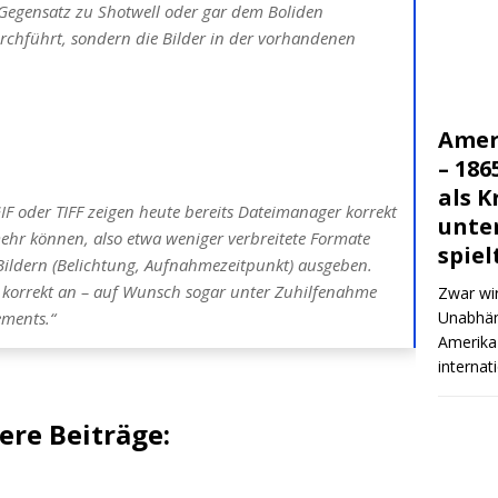
 Gegensatz zu Shotwell oder gar dem Boliden
rchführt, sondern die Bilder in der vorhandenen
Amer
– 186
als K
F oder TIFF zeigen heute bereits Dateimanager korrekt
unte
mehr können, also etwa weniger verbreitete Formate
spiel
ildern (Belichtung, Aufnahmezeitpunkt) ausgeben.
e korrekt an – auf Wunsch sogar unter Zuhilfenahme
Zwar wir
Unabhäng
ments.“
Amerika 
interna
re Beiträge: