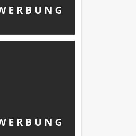
W Ε R Β U Ν G
W Ε R Β U Ν G