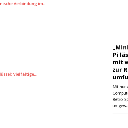
onische Verbindung im…
„Min
Pi lä
mit 
zur R
lüssel: Vielfältige…
umfu
Mit nur 
Computer
Retro-S
umgewan