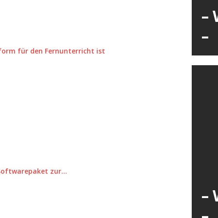
– 
–
form für den Fernunterricht ist
 Softwarepaket zur…
– 
–