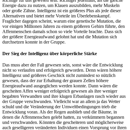
Richtige für uns gewesen sein. Richtiger jedenfalls, als die gleiche
Energie dazu zu nutzen, um Klauen auszubilden, mehr Muskeln
oder große Zähne. Intelligenz ist ein größeres Plus als jede dieser
Alternativen und bietet mehr Vorteile im Überlebenskampf.
Fraglicher dagegen scheint, warum eine genetische Mutation, die
vor einigen Millionen Jahren zu einem größeren Gehirn führte, den
Affenmenschen damals schon so viele Vorteile brachte. Dass sich
der größere Energieaufwand gelohnt hat und die Mutation sich
durchsetzen konnte in der Gruppe.
Der Sieg der Intelligenz über körperliche Stärke
Das muss aber der Fall gewesen sein, sonst wäre die Entwicklung
nicht so verlaufen und erfolgreich geworden. Denn wären höhere
Intelligenz und größeres Geschick nicht zumindest so nützlich
gewesen, dass der zur Erhaltung der grauen Zellen höhere
Energieaufwand ausgeglichen werden konnte. Dann wären die
gescheiten Affen weniger erfolgreich gewesen als ihre weniger
begabten Verwandten und ihre klugen Erbanlagen rasch wieder aus
der Gruppe verschwunden. Vielleicht war an allem ja das Wetter
schuld und die Veränderung der Umweltbedingungen trieb die
Entwicklung voran. Als der Regen ausblieb und die Bäume, in
denen die Affenmenschen gelebt hatten, zu verkümmern begannen
und verschwanden. Könnten die gescheiteren und möglicherweise
auch geselligeren veränderten Individuen einen Vorsprung vor ihren