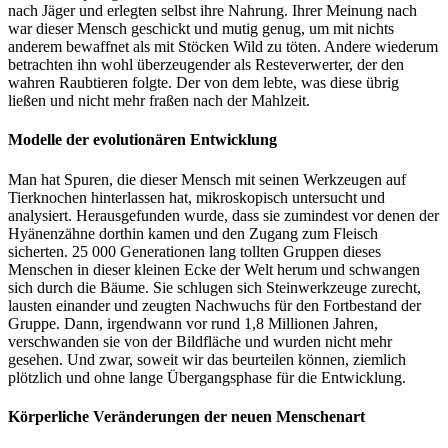
nach Jäger und erlegten selbst ihre Nahrung. Ihrer Meinung nach
war dieser Mensch geschickt und mutig genug, um mit nichts
anderem bewaffnet als mit Stöcken Wild zu töten. Andere wiederum
betrachten ihn wohl überzeugender als Resteverwerter, der den
wahren Raubtieren folgte. Der von dem lebte, was diese übrig
ließen und nicht mehr fraßen nach der Mahlzeit.
Modelle der evolutionären Entwicklung
Man hat Spuren, die dieser Mensch mit seinen Werkzeugen auf
Tierknochen hinterlassen hat, mikroskopisch untersucht und
analysiert. Herausgefunden wurde, dass sie zumindest vor denen der
Hyänenzähne dorthin kamen und den Zugang zum Fleisch
sicherten. 25 000 Generationen lang tollten Gruppen dieses
Menschen in dieser kleinen Ecke der Welt herum und schwangen
sich durch die Bäume. Sie schlugen sich Steinwerkzeuge zurecht,
lausten einander und zeugten Nachwuchs für den Fortbestand der
Gruppe. Dann, irgendwann vor rund 1,8 Millionen Jahren,
verschwanden sie von der Bildfläche und wurden nicht mehr
gesehen. Und zwar, soweit wir das beurteilen können, ziemlich
plötzlich und ohne lange Übergangsphase für die Entwicklung.
Körperliche Veränderungen der neuen Menschenart