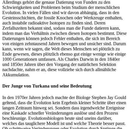
Allerdings gehört die genaue Datierung von Funden zu den
Schwierigkeiten und Problemen beim Studium der menschlichen
Evolution. In vielen Fällen sind wir davon abhängig, dass in den
Gesteinsschichten, die fossile Knochen oder Werkzeuge enthalten,
auch instabile radioaktive Isotopen zu finden sind. Deren
Zerfallszeiten bekannt sind, sodass man die Funde datieren kann,
indem man das Verhältnis zwischen diesen Isotopen bestimmt. Diese
Datierungen können jedoch Fehler enthalten, die sich im Bereich
von einigen zehntausend Jahren bewegen und unsicher sind. Darum
kann, wenn wir sagen, die Welt dieses Menschen sei plötzlich zu
Ende gewesen, dieses plötzlich ebenso gut einige wenige wie einige
1000 Generationen umfassen. Als Charles Darwin in den 1840er
und 1850er Jahren über den Vorgang der natürlichen Selektion
nachdachte, nahm er an, diese vollziehe sich durch allmähliche
Akkumulation.
Der Junge von Turkana und seine Bedeutung
In den 1970er Jahren jedoch machte der Biologe Stephen Jay Gould
geltend, dass die Evolution kein Ergebnis kleiner Schritte über einen
langen Zeitraum hinweg sei. Sondern dass irgendwelche Ereignisse
eine Kaskade schneller Veränderungen auslöse und den Prozess
beschleunige. Evolutionsbiologen heute sind uneins darüber,
welches das tauglichere Modell ist und welche Theorie besser passt.
Ob schrittweise Veränderungen oder Evolution durch Sprünge die