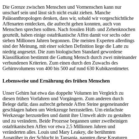
Die Grenze zwischen Menschen und Vormenschen kann nur
unscharf sein und lässt sich nicht exakt ziehen. Manche
Paläoanthropologen denken, dass wir, sobald wir vorgeschichtliche
Affenarten entdecken, die aufrecht gehen konnten, auch von
Menschen sprechen sollten. Nach fossilen Hüft- und Zehenknochen
geurteilt, haben einige ostafrikanische Affen damit vor sechs oder
sieben Millionen Jahren begonnen. Die meisten Experten allerdings
sind der Meinung, mit einer solchen Definition liege die Latte zu
niedrig angesetzt. Die zum biologischen Standard gewordene
Klassifikation bestimmt die Gattung Mensch durch zwei miteinander
verbundenen Kriterien. Zum einen durch den Zuwachs des
Gehirnvolumens von 400 bis 500 auf rund 630 Kubikzentimeter.
Lebensweise und Ernährung des frühen Menschen
Unser Gehirn hat etwa das doppelte Volumen im Vergleich zu
diesen frühen Vorfahren und Vorgängern. Zum anderen durch
Belege dafür, dass aufrecht gehende Affen Steine gegeneinander
geschlagen haben um Werkzeuge herzustellen. Um einfachste
Werkzeuge herzustellen und damit ihre Umwelt aktiv zu gestalten
und zu verändern. Beide Prozesse begannen unter zweibeinigen
ostafrikanischen Affen vor etwa 2,5 Millionen Jahren und
veränderten alles. Louis und Mary Leakey, die berühmten
Ausgräber in der Schlucht in Tansania, nannten diese Kreaturen