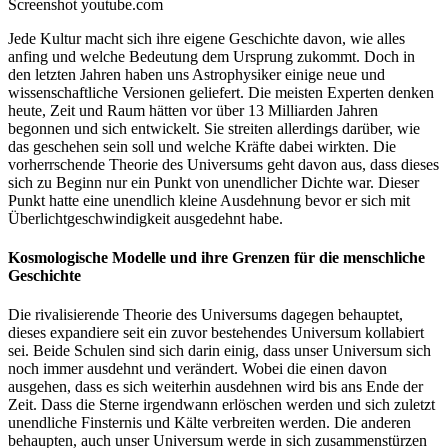
Screenshot youtube.com
Jede Kultur macht sich ihre eigene Geschichte davon, wie alles
anfing und welche Bedeutung dem Ursprung zukommt. Doch in
den letzten Jahren haben uns Astrophysiker einige neue und
wissenschaftliche Versionen geliefert. Die meisten Experten denken
heute, Zeit und Raum hätten vor über 13 Milliarden Jahren
begonnen und sich entwickelt. Sie streiten allerdings darüber, wie
das geschehen sein soll und welche Kräfte dabei wirkten. Die
vorherrschende Theorie des Universums geht davon aus, dass dieses
sich zu Beginn nur ein Punkt von unendlicher Dichte war. Dieser
Punkt hatte eine unendlich kleine Ausdehnung bevor er sich mit
Überlichtgeschwindigkeit ausgedehnt habe.
Kosmologische Modelle und ihre Grenzen für die menschliche
Geschichte
Die rivalisierende Theorie des Universums dagegen behauptet,
dieses expandiere seit ein zuvor bestehendes Universum kollabiert
sei. Beide Schulen sind sich darin einig, dass unser Universum sich
noch immer ausdehnt und verändert. Wobei die einen davon
ausgehen, dass es sich weiterhin ausdehnen wird bis ans Ende der
Zeit. Dass die Sterne irgendwann erlöschen werden und sich zuletzt
unendliche Finsternis und Kälte verbreiten werden. Die anderen
behaupten, auch unser Universum werde in sich zusammenstürzen