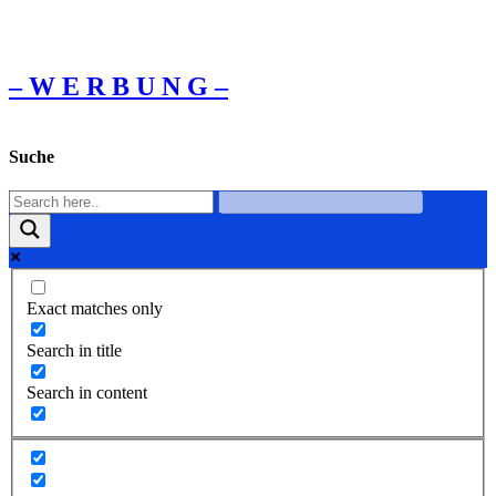
– W Ε R Β U Ν G –
Suche
Exact matches only
Search in title
Search in content