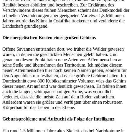
Realität besser abbilden und beschreiben. Zur Erklärung des
Verschwindens dieses frühen Menschen scheint das Denkmodell der
schnellen Veränderungen aber geeigneter. Vor etwa 1,8 Millionen
Jahren wurde das Klima in Ostafrika trockener und veränderte die
Landschaft grundlegend.
Die energetischen Kosten eines großen Gehirns
Offene Savannen entstanden dort, wo früher die Wälder gewesen
waren, in denen die geschickten Menschen gelebt haben. Und
genau an diesem Punkt traten neue Arten von Affenmenschen an
seine Stelle und übernahmen das Territorium. Ich möchte diesem
neuen Affenmenschen hier noch keinen Namen geben, sondern für
den Augenblick nur festhalten, dass sie größere Gehirne hatten. Im
Durchschnitt etwa 800 Kubikzentimeter Volumen wies das Gehirn
dieser neuen Art auf und war deutlich gewachsen. Es fehlten ihnen
auch die langen, schimpansenartigen Arme, was vermutlich
bedeutet, dass sie die meiste Zeit auf dem Boden zubrachten.
Außerdem waren sie größer und verfügten über einen robusteren
Körperbau für das Leben in der Ebene.
Geburtsprobleme und Aufzucht als Folge der Intelligenz
Ein rund 1,5 Millionen Jahre altes Skelett, das bei Nariokotome in