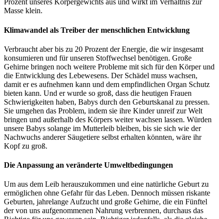
Prozent unseres Körpergewichts aus und wirkt im Verhältnis zur
Masse klein.
Klimawandel als Treiber der menschlichen Entwicklung
Verbraucht aber bis zu 20 Prozent der Energie, die wir insgesamt
konsumieren und für unseren Stoffwechsel benötigen. Große
Gehirne bringen noch weitere Probleme mit sich für den Körper und
die Entwicklung des Lebewesens. Der Schädel muss wachsen,
damit er es aufnehmen kann und dem empfindlichen Organ Schutz
bieten kann. Und er wurde so groß, dass die heutigen Frauen
Schwierigkeiten haben, Babys durch den Geburtskanal zu pressen.
Sie umgehen das Problem, indem sie ihre Kinder unreif zur Welt
bringen und außerhalb des Körpers weiter wachsen lassen. Würden
unsere Babys solange im Mutterleib bleiben, bis sie sich wie der
Nachwuchs anderer Säugetiere selbst erhalten könnten, wäre ihr
Kopf zu groß.
Die Anpassung an veränderte Umweltbedingungen
Um aus dem Leib herauszukommen und eine natürliche Geburt zu
ermöglichen ohne Gefahr für das Leben. Dennoch müssen riskante
Geburten, jahrelange Aufzucht und große Gehirne, die ein Fünftel
der von uns aufgenommenen Nahrung verbrennen, durchaus das