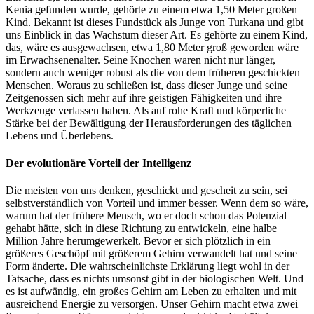
Kenia gefunden wurde, gehörte zu einem etwa 1,50 Meter großen
Kind. Bekannt ist dieses Fundstück als Junge von Turkana und gibt
uns Einblick in das Wachstum dieser Art. Es gehörte zu einem Kind,
das, wäre es ausgewachsen, etwa 1,80 Meter groß geworden wäre
im Erwachsenenalter. Seine Knochen waren nicht nur länger,
sondern auch weniger robust als die von dem früheren geschickten
Menschen. Woraus zu schließen ist, dass dieser Junge und seine
Zeitgenossen sich mehr auf ihre geistigen Fähigkeiten und ihre
Werkzeuge verlassen haben. Als auf rohe Kraft und körperliche
Stärke bei der Bewältigung der Herausforderungen des täglichen
Lebens und Überlebens.
Der evolutionäre Vorteil der Intelligenz
Die meisten von uns denken, geschickt und gescheit zu sein, sei
selbstverständlich von Vorteil und immer besser. Wenn dem so wäre,
warum hat der frühere Mensch, wo er doch schon das Potenzial
gehabt hätte, sich in diese Richtung zu entwickeln, eine halbe
Million Jahre herumgewerkelt. Bevor er sich plötzlich in ein
größeres Geschöpf mit größerem Gehirn verwandelt hat und seine
Form änderte. Die wahrscheinlichste Erklärung liegt wohl in der
Tatsache, dass es nichts umsonst gibt in der biologischen Welt. Und
es ist aufwändig, ein großes Gehirn am Leben zu erhalten und mit
ausreichend Energie zu versorgen. Unser Gehirn macht etwa zwei