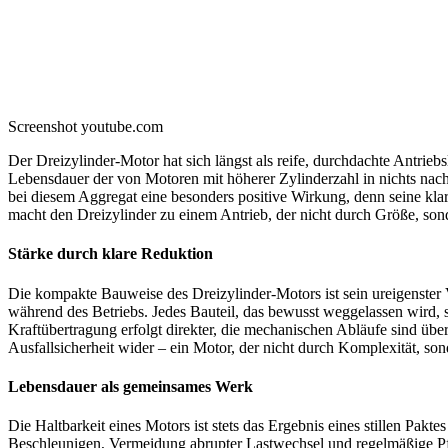
Screenshot youtube.com
Der Dreizylinder-Motor hat sich längst als reife, durchdachte Antriebs
Lebensdauer der von Motoren mit höherer Zylinderzahl in nichts nach
bei diesem Aggregat eine besonders positive Wirkung, denn seine kla
macht den Dreizylinder zu einem Antrieb, der nicht durch Größe, son
Stärke durch klare Reduktion
Die kompakte Bauweise des Dreizylinder-Motors ist sein ureigenster
während des Betriebs. Jedes Bauteil, das bewusst weggelassen wird, s
Kraftübertragung erfolgt direkter, die mechanischen Abläufe sind über
Ausfallsicherheit wider – ein Motor, der nicht durch Komplexität, so
Lebensdauer als gemeinsames Werk
Die Haltbarkeit eines Motors ist stets das Ergebnis eines stillen Pa
Beschleunigen, Vermeidung abrupter Lastwechsel und regelmäßige Pfl