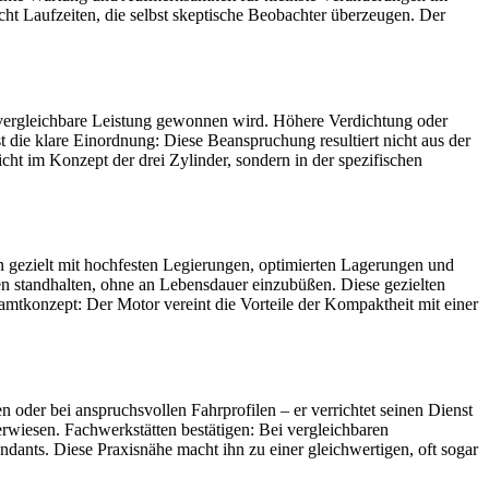
cht Laufzeiten, die selbst skeptische Beobachter überzeugen. Der
vergleichbare Leistung gewonnen wird. Höhere Verdichtung oder
die klare Einordnung: Diese Beanspruchung resultiert nicht aus der
cht im Konzept der drei Zylinder, sondern in der spezifischen
n gezielt mit hochfesten Legierungen, optimierten Lagerungen und
n standhalten, ohne an Lebensdauer einzubüßen. Diese gezielten
amtkonzept: Der Motor vereint die Vorteile der Kompaktheit mit einer
n oder bei anspruchsvollen Fahrprofilen – er verrichtet seinen Dienst
rwiesen. Fachwerkstätten bestätigen: Bei vergleichbaren
dants. Diese Praxisnähe macht ihn zu einer gleichwertigen, oft sogar