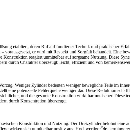
lösung etabliert, deren Ruf auf fundierter Technik und praktischer Erfa
 – vorausgesetzt, er wird mit Respekt und Sorgfalt behandelt. Eine be
re Konstruktion reagiert unmittelbar auf sorgsame Nutzung. Diese Syne
dern durch Charakter überzeugt: leicht, effizient und von bemerkenswe
 Vorzug. Weniger Zylinder bedeuten weniger bewegliche Teile im Inner
tellt eine potenzielle Fehlerquelle weniger dar. Diese Reduktion schaff
sichtlicher, und die gesamte Konstruktion wirkt harmonischer. Diese te
ndern durch Konzentration überzeugt.
ktes zwischen Konstruktion und Nutzung. Der Dreizylinder belohnt eine 
ege wirken sich unmittelbar positiv aus. Hochwertige Öle, terminger