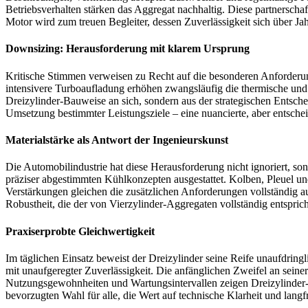
Betriebsverhalten stärken das Aggregat nachhaltig. Diese partnerscha
Motor wird zum treuen Begleiter, dessen Zuverlässigkeit sich über J
Downsizing: Herausforderung mit klarem Ursprung
Kritische Stimmen verweisen zu Recht auf die besonderen Anforder
intensivere Turboaufladung erhöhen zwangsläufig die thermische und
Dreizylinder-Bauweise an sich, sondern aus der strategischen Entsche
Umsetzung bestimmter Leistungsziele – eine nuancierte, aber entschei
Materialstärke als Antwort der Ingenieurskunst
Die Automobilindustrie hat diese Herausforderung nicht ignoriert, s
präziser abgestimmten Kühlkonzepten ausgestattet. Kolben, Pleuel u
Verstärkungen gleichen die zusätzlichen Anforderungen vollständig a
Robustheit, die der von Vierzylinder-Aggregaten vollständig entsprich
Praxiserprobte Gleichwertigkeit
Im täglichen Einsatz beweist der Dreizylinder seine Reife unaufdringl
mit unaufgeregter Zuverlässigkeit. Die anfänglichen Zweifel an sein
Nutzungsgewohnheiten und Wartungsintervallen zeigen Dreizylinder-Mo
bevorzugten Wahl für alle, die Wert auf technische Klarheit und langfri