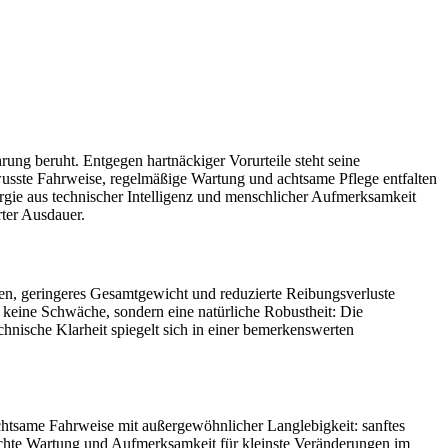
hrung beruht. Entgegen hartnäckiger Vorurteile steht seine
wusste Fahrweise, regelmäßige Wartung und achtsame Pflege entfalten
rgie aus technischer Intelligenz und menschlicher Aufmerksamkeit
rter Ausdauer.
en, geringeres Gesamtgewicht und reduzierte Reibungsverluste
t keine Schwäche, sondern eine natürliche Robustheit: Die
chnische Klarheit spiegelt sich in einer bemerkenswerten
achtsame Fahrweise mit außergewöhnlicher Langlebigkeit: sanftes
echte Wartung und Aufmerksamkeit für kleinste Veränderungen im