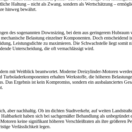
ftliche Haltung – nicht als Zwang, sondern als Wertschätzung – ermögli
ahre hinweg bewährt.
ungen des sogenannten Downsizing, bei dem aus geringerem Hubraum 
 mechanische Belastung einzelner Komponenten. Doch entscheidend ist 
idung, Leistungsdichte zu maximieren. Die Schwachstelle liegt somit ni
dende Unterscheidung, die oft vernachlässigt wird.
ondern mit Weitblick beantwortet. Moderne Dreizylinder-Motoren werde
nd Turboladerkomponenten erhalten Werkstoffe, die höheren Belastunge
us. Das Ergebnis ist kein Kompromiss, sondern ein ausbalanciertes Ges
t.
ich, aber nachhaltig. Ob im dichten Stadtverkehr, auf weiten Landstraße
er Haltbarkeit haben sich bei sachgemäßer Behandlung als unbegründet e
toren keine signifikant höheren Verschleißraten als ihre größeren Pen
stige Verlässlichkeit legen.