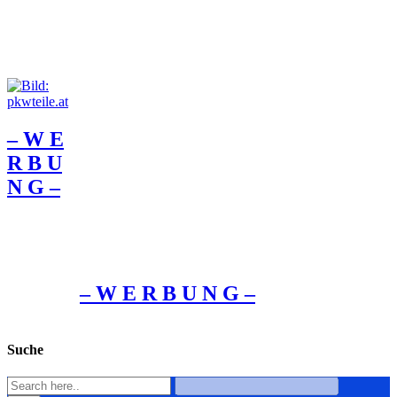
– W Ε
R Β U
Ν G –
– W Ε R Β U Ν G –
Suche