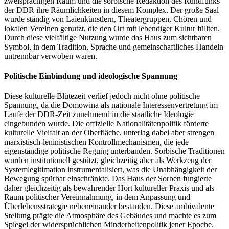
zweisprachigen Raum und die sorbische Redaktion des Rundfunks
der DDR ihre Räumlichkeiten in diesem Komplex. Der große Saal
wurde ständig von Laienkünstlern, Theatergruppen, Chören und
lokalen Vereinen genutzt, die den Ort mit lebendiger Kultur füllten.
Durch diese vielfältige Nutzung wurde das Haus zum sichtbaren
Symbol, in dem Tradition, Sprache und gemeinschaftliches Handeln
untrennbar verwoben waren.
Politische Einbindung und ideologische Spannung
Diese kulturelle Blütezeit verlief jedoch nicht ohne politische
Spannung, da die Domowina als nationale Interessenvertretung im
Laufe der DDR‑Zeit zunehmend in die staatliche Ideologie
eingebunden wurde. Die offizielle Nationalitätenpolitik förderte
kulturelle Vielfalt an der Oberfläche, unterlag dabei aber strengen
marxistisch‑leninistischen Kontrollmechanismen, die jede
eigenständige politische Regung unterbanden. Sorbische Traditionen
wurden institutionell gestützt, gleichzeitig aber als Werkzeug der
Systemlegitimation instrumentalisiert, was die Unabhängigkeit der
Bewegung spürbar einschränkte. Das Haus der Sorben fungierte
daher gleichzeitig als bewahrender Hort kultureller Praxis und als
Raum politischer Vereinnahmung, in dem Anpassung und
Überlebensstrategie nebeneinander bestanden. Diese ambivalente
Stellung prägte die Atmosphäre des Gebäudes und machte es zum
Spiegel der widersprüchlichen Minderheitenpolitik jener Epoche.