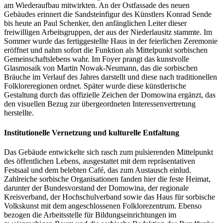
am Wiederaufbau mitwirkten. An der Ostfassade des neuen
Gebäudes erinnert die Sandsteinfigur des Künstlers Konrad Sende
bis heute an Paul Schenker, den anfänglichen Leiter dieser
freiwilligen Arbeitsgruppen, der aus der Niederlausitz stammte. Im
Sommer wurde das fertiggestellte Haus in der feierlichen Zeremonie
eröffnet und nahm sofort die Funktion als Mittelpunkt sorbischen
Gemeinschaftslebens wahr. Im Foyer prangt das kunstvolle
Glasmosaik von Martin Nowak‑Neumann, das die sorbischen
Bräuche im Verlauf des Jahres darstellt und diese nach traditionellen
Folkloreregionen ordnet. Später wurde diese künstlerische
Gestaltung durch das offizielle Zeichen der Domowina ergänzt, das
den visuellen Bezug zur übergeordneten Interessenvertretung
herstellte.
Institutionelle Vernetzung und kulturelle Entfaltung
Das Gebäude entwickelte sich rasch zum pulsierenden Mittelpunkt
des öffentlichen Lebens, ausgestattet mit dem repräsentativen
Festsaal und dem belebten Café, das zum Austausch einlud.
Zahlreiche sorbische Organisationen fanden hier die feste Heimat,
darunter der Bundesvorstand der Domowina, der regionale
Kreisverband, der Hochschulverband sowie das Haus für sorbische
Volkskunst mit dem angeschlossenen Folklorezentrum. Ebenso
bezogen die Arbeitsstelle für Bildungseinrichtungen im