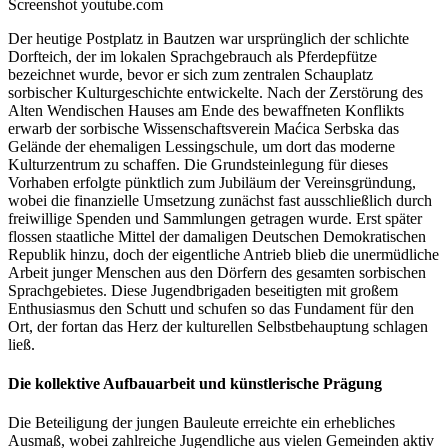
Screenshot youtube.com
Der heutige Postplatz in Bautzen war ursprünglich der schlichte
Dorfteich, der im lokalen Sprachgebrauch als Pferdepfütze
bezeichnet wurde, bevor er sich zum zentralen Schauplatz
sorbischer Kulturgeschichte entwickelte. Nach der Zerstörung des
Alten Wendischen Hauses am Ende des bewaffneten Konflikts
erwarb der sorbische Wissenschaftsverein Maćica Serbska das
Gelände der ehemaligen Lessingschule, um dort das moderne
Kulturzentrum zu schaffen. Die Grundsteinlegung für dieses
Vorhaben erfolgte pünktlich zum Jubiläum der Vereinsgründung,
wobei die finanzielle Umsetzung zunächst fast ausschließlich durch
freiwillige Spenden und Sammlungen getragen wurde. Erst später
flossen staatliche Mittel der damaligen Deutschen Demokratischen
Republik hinzu, doch der eigentliche Antrieb blieb die unermüdliche
Arbeit junger Menschen aus den Dörfern des gesamten sorbischen
Sprachgebietes. Diese Jugendbrigaden beseitigten mit großem
Enthusiasmus den Schutt und schufen so das Fundament für den
Ort, der fortan das Herz der kulturellen Selbstbehauptung schlagen
ließ.
Die kollektive Aufbauarbeit und künstlerische Prägung
Die Beteiligung der jungen Bauleute erreichte ein erhebliches
Ausmaß, wobei zahlreiche Jugendliche aus vielen Gemeinden aktiv