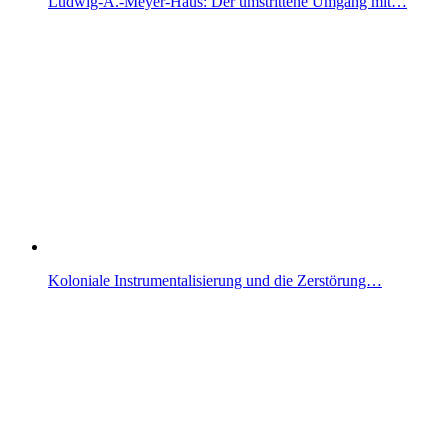
Ludwig-A.-Meyer-Haus: Der umstrittene Umgang mit…
Koloniale Instrumentalisierung und die Zerstörung…