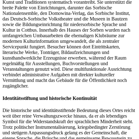
Kunst und Traditionen systematisch vorantreibt. Sie unterstützt die
breite Palette von Einrichtungen, darunter das Sorbische
Nationalensemble, den Domowina‑Verlag, das Sorbische Institut,
das Deutsch‑Sorbische Volkstheater und die Museen in Bautzen
sowie die Bildungseinrichtung für niedersorbische Sprache und
Kultur in Cottbus. Innerhalb des Hauses der Sorben wurden nach
umfangreichen Umbauarbeiten die ehemaligen Klubräume zur
modernen Kulturinformation umgewandelt, die als zentraler
Servicepunkt fungiert. Besucher können dort Eintrittskarten,
literarische Werke, Tonträger, Bildaufzeichnungen und
kunsthandwerkliche Erzeugnisse erwerben, während der Raum
regelmäßig für Ausstellungen, Buchvorstellungen und
Veranstaltungen genutzt wird. Diese multifunktionale Ausrichtung
verbindet administrative Aufgaben mit direkter kultureller
Vermittlung und macht das Gebäude für die Öffentlichkeit noch
zugänglicher.
Identitätsstiftung und historische Kontinuität
Die historische und identitätsstiftende Bedeutung dieses Ortes reicht
weit über reine Verwaltungszwecke hinaus, da er als lebendiges
Symbol für die Widerstandskraft der sprachlichen Minderheit steht.
Trotz politischer Instrumentalisierung, kriegsbedingter Zerstörung
und stetigem Anpassungsdruck gelang es der Gemeinschaft, die
eigene Sprache, die Bräuche und das gemeinsame Bewusstsein zu