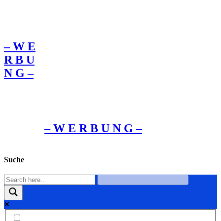
– W Ε
R Β U
Ν G –
– W Ε R Β U Ν G –
Suche