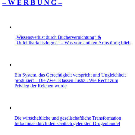
– W Ε R Β U Ν G –
„Wissensverlust durch Büchervernichtung“ &
„Unfehlbarkeitsdogma“ – Was vom antiken Arius übrig blieb
Ein System, das Gerechtigkeit verspricht und Ungleichheit
produziert – Die Zwei-Klassen-Justiz : Wie Recht zum
Privileg der Reichen wurde
Die wirtschaftliche und gesellschaftliche Transformation
Indochinas durch den staatlich gelenkten Drogenhandel